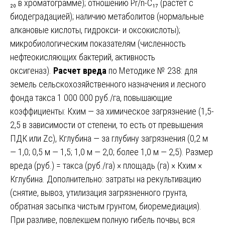
₂₀ в хроматограмме); отношению Pr/n-C₁₇ (растет с
биодеградацией); наличию метаболитов (нормальные
алкановые кислоты, гидрокси- и оксокислоты);
микробиологическим показателям (численность
нефтеокисляющих бактерий, активность
оксигеназ).
Расчет вреда
по Методике № 238: для
земель сельскохозяйственного назначения и лесного
фонда такса 1 000 000 руб./га, повышающие
коэффициенты: Кхим — за химическое загрязнение (1,5-
2,5 в зависимости от степени, то есть от превышения
ПДК или Zc), Кглубина — за глубину загрязнения (0,2 м
— 1,0; 0,5 м — 1,5; 1,0 м — 2,0; более 1,0 м — 2,5). Размер
вреда (руб.) = такса (руб./га) × площадь (га) × Кхим ×
Кглубина. Дополнительно: затраты на рекультивацию
(снятие, вывоз, утилизация загрязненного грунта,
обратная засыпка чистым грунтом, биоремедиация).
При разливе, повлекшем полную гибель почвы, вся