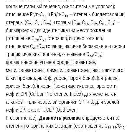
континентальный генезис, окислительные условия);
отношение Pr/n-C₁₇ и Ph/n-C₁₈ — степень биодеградации;
стераны (C₂₇, C₂₈, C₂₉) и гопаны (C₃₀, C₃₁, C₃₂, C₃₃, C₃₄) —
биомаркеры для идентификации месторождения
(отношение C₂₉/C₂₇ стеранов, индекс гопанов,
отношение C₃₀/C₂₉ гопанов, наличие биомаркеров серии
трициклических терпанов, отношение C₂₃/C₃₀);
ароматические углеводороды: фенантрен,
метилфенантрены, диметилфенантрены, нафталин и его
алкилпроизводные, флуорен, пирен, бенз(а)антрацен,
хризен, бенз(а)пирен. Расчетные индексы зрелости
нефти: CPI (Carbon Preference Index) для нечетных н-
алканов — для незрелой органики CPI > 3, для зрелой
нефти CPI около 1; OEP (Odd-Even
Predominance).
Давность разлива
определяется по:
степени потери легких фракций (соотношение C₁₀-₁₅/С₁₅-