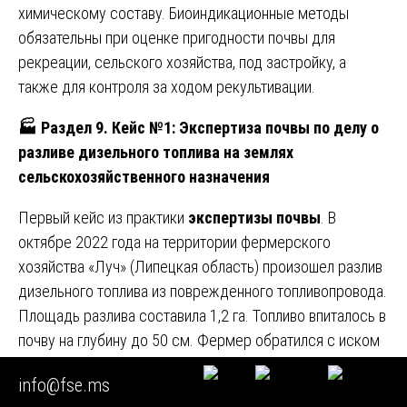
химическому составу. Биоиндикационные методы
обязательны при оценке пригодности почвы для
рекреации, сельского хозяйства, под застройку, а
также для контроля за ходом рекультивации.
🏭
Раздел 9. Кейс №1: Экспертиза почвы по делу о
разливе дизельного топлива на землях
сельскохозяйственного назначения
Первый кейс из практики
экспертизы почвы
. В
октябре 2022 года на территории фермерского
хозяйства «Луч» (Липецкая область) произошел разлив
дизельного топлива из поврежденного топливопровода.
Площадь разлива составила 1,2 га. Топливо впиталось в
почву на глубину до 50 см. Фермер обратился с иском
к нефтетранспортной компании о возмещении вреда.
info@fse.ms
Судом назначена
экспертиза почвы
. Эксперты