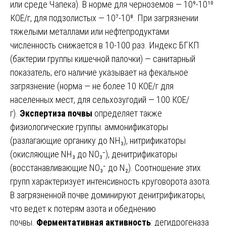
или среде Чапека). В норме для черноземов — 10⁹-10¹⁰
КОЕ/г, для подзолистых — 10⁷-10⁸. При загрязнении
тяжелыми металлами или нефтепродуктами
численность снижается в 10-100 раз. Индекс БГКП
(бактерии группы кишечной палочки) — санитарный
показатель; его наличие указывает на фекальное
загрязнение (норма — не более 10 КОЕ/г для
населенных мест, для сельхозугодий — 100 КОЕ/
г).
Экспертиза почвы
определяет также
физиологические группы: аммонификаторы
(разлагающие органику до NH₃), нитрификаторы
(окисляющие NH₃ до NO₃⁻), денитрификаторы
(восстанавливающие NO₃⁻ до N₂). Соотношение этих
групп характеризует интенсивность круговорота азота.
В загрязненной почве доминируют денитрификаторы,
что ведет к потерям азота и обеднению
почвы.
Ферментативная активность
: дегидрогеназа