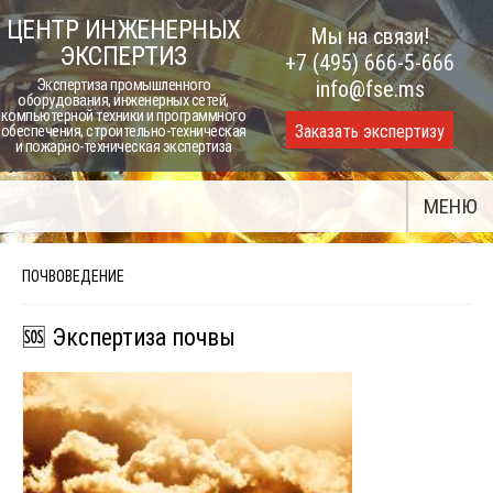
Skip
ЦЕНТР ИНЖЕНЕРНЫХ
Мы на связи!
to
ЭКСПЕРТИЗ
+7 (495) 666-5-666
content
Экспертиза промышленного
info@fse.ms
оборудования, инженерных сетей,
компьютерной техники и программного
Заказать экспертизу
обеспечения, строительно-техническая
и пожарно-техническая экспертиза
МЕНЮ
ПОЧВОВЕДЕНИЕ
🆘 Экспертиза почвы