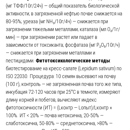
(мг ТФФ/10г/24ч) — общий показатель биологической
активности; в загрязненной нефтью почве снижается на
80-95%; уреаза (мг NH₃/10г/4ч) — снижается при
загрязнении тяжелыми металлами; каталаза (мл O₂/1г/
мин) — при загрязнении растет или падает в
зависимости от токсиканта; фосфатаза (мг P₂O₅/10г/ч)
— снижается при загрязнении металлами и
пестицидами.
Фитотоксикологические методы
:
биотестирование на кресс-салате (Lepidium sativum) по
ISO 22030. Процедура: 10 семян высевают на почву
(100 г), контроль — не загрязненная почва того же типа,
инкубация 72-120 часов при 25°C в темноте, измеряют
длину корней и побегов, вычисляют индекс
фитотоксичности (ИТ) = (Lконтр — Lопыт)/Lконтр ×
100%. ИТ < 20% — почва нетоксична, 20-50% —
слаботоксична, 50-80% — среднетоксична, >80% —