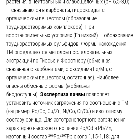
растения; в нейтральных и слабощелочных (pH 6,5-8,0)
— связываются в карбонаты, гидроксиды, с
органическим веществом (образование
труднорастворимых комплексов). При
восстановительных условиях (Eh низкий) — образование
труднорастворимых сульфидов. Формы нахождения
ТМ определяются методом последовательных
экстракций по Тиссье и Форстнеру (обменная,
связанная с карбонатами, с оксидами Fe/Mn, с
органическим веществом, остаточная). Наиболее
опасны обменные формы (мобильны,
биодоступны).
Экспертиза почвы
позволяет
установить источник загрязнения по соотношению ТМ
(например, Pb/Cd, Cu/Zn, Ni/Co, Cr/Cu) и изотопному
составу свинца. Для автотранспортного загрязнения
характерно высокое отношение Pb/Cd и Pb/Zn,
изотопный состав ²⁰⁶Pb/²⁰⁷Pb около 1,15-1,18; для