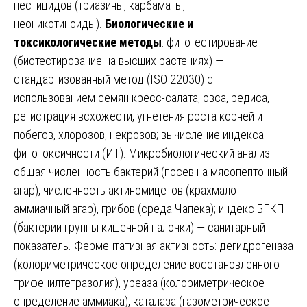
пестицидов (триазины, карбаматы,
неоникотиноиды).
Биологические и
токсикологические методы
: фитотестирование
(биотестирование на высших растениях) —
стандартизованный метод (ISO 22030) с
использованием семян кресс-салата, овса, редиса,
регистрация всхожести, угнетения роста корней и
побегов, хлорозов, некрозов; вычисление индекса
фитотоксичности (ИТ). Микробиологический анализ:
общая численность бактерий (посев на мясопептонный
агар), численность актиномицетов (крахмало-
аммиачный агар), грибов (среда Чапека); индекс БГКП
(бактерии группы кишечной палочки) — санитарный
показатель. Ферментативная активность: дегидрогеназа
(колориметрическое определение восстановленного
трифенилтетразолия), уреаза (колориметрическое
определение аммиака), каталаза (газометрическое