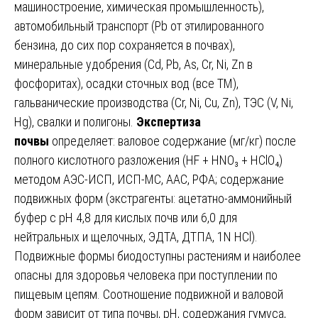
машиностроение, химическая промышленность),
автомобильный транспорт (Pb от этилированного
бензина, до сих пор сохраняется в почвах),
минеральные удобрения (Cd, Pb, As, Cr, Ni, Zn в
фосфоритах), осадки сточных вод (все ТМ),
гальванические производства (Cr, Ni, Cu, Zn), ТЭС (V, Ni,
Hg), свалки и полигоны.
Экспертиза
почвы
определяет: валовое содержание (мг/кг) после
полного кислотного разложения (HF + HNO₃ + HClO₄)
методом АЭС-ИСП, ИСП-МС, ААС, РФА; содержание
подвижных форм (экстрагенты: ацетатно-аммонийный
буфер с pH 4,8 для кислых почв или 6,0 для
нейтральных и щелочных, ЭДТА, ДТПА, 1N HCl).
Подвижные формы биодоступны растениям и наиболее
опасны для здоровья человека при поступлении по
пищевым цепям. Соотношение подвижной и валовой
форм зависит от типа почвы, pH, содержания гумуса,