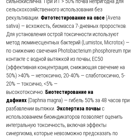
сильнокислична. При ИТ > 50% почва непригодна для
сельскохозяйственного использования без
рекультивации.
Фитотестирование на овсе
(Avena
sativa) — всхожесть, биомасса 7-дневных проростков.
Для установления острой токсичности используют
метод люминесцентных бактерий (Lumistox, Microtox) —
по снижению свечения Photobacterium phosphoreum при
контакте с водной вытяжкой из почвы; EC50
(эффективная концентрация, снижающая свечение на
50%) >40% — нетоксично, 20-40% — слаботоксично, 5-
20% — токсично, <5% —
высокотоксично.
Биотестирование на
дафниях
(Daphnia magna) — гибель 50% за 48 часов при
разбавлении вытяжки.
Экспертиза почвы
с
использованием биоиндикаторов позволяет оценить
интегральную токсичность, включая эффекты
синергизма, которые невозможно предсказать по