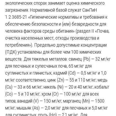
экологических спорах занимает оценка химического
загрязнения. Нормативной базой служат СанПиН
1.2.3685-21 «Гигиенические нормативы и требования к
обеспечению безопасности и (или) безвредности для
человека факторов среды обитания» (раздел II «Почва,
очистка населенных мест, отходы производства и
потребления»). Предельно допустимые концентрации
(ПДК) установлены для более чем 100 химических
веществ. Для тяжелых металлов: свинец (Pb) — 32 мг/кг
для песчаных и супесчаных почв, 65 мг/кг для
суглинистых и глинистых; кадмий (Cd) — 0,5 мг/кг и 1,0
мг/кг соответственно; цинк (Zn) — 55 и 110 мг/кг; медь
(Cu) — 33 и 66 мг/кг; никель (Ni) — 20 и 40 мг/кг; кобальт
(Co) — 5 и 10 мг/кг; хром (Cr) — 100 мг/кг для всех
типов; ванадий (V) — 150 мг/кг; марганец (Mn) — 1500
мг/кг; мышьяк (As) — 2,0 мг/кг для песчаных и 5,0 мг/кг
для суглинистых; ртуть (Hg) — 2,1 мг/кг. Для