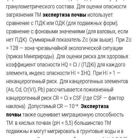
гранулометрического состава. Для оценки опасности
загрязнения ТМ
экспертиза почвы
использует:
сравнение с ПДК или ОДК (для подвижных форм);
сравнение с фоновыми значениями (для валовых, если
нет ПДК). Суммарный показатель Zc (как выше). При Zc
> 128 — зона чрезвычайной экологической ситуации
(приказ Минприроды). Для оценки риска для здоровья:
коэффициент опасности HQ = Ci / (ПДКi) для каждого
элемента, индекс опасности HI = ΣHQ. При HI > 1 —
неканцерогенный риск. Для канцерогенных элементов
(As, Cd, Cr(VI), Pb) рассчитывается пожизненный
канцерогенный риск CR = Ci × CSF (где CSF — фактор
наклона). Допустимый CR — 10⁻⁶.
Экспертиза
почвы
также оценивает миграционную способность
ТМ: в кислых почвах (pH < 5,5) большинство ТМ
подвижны и могут мигрировать в грунтовые воды и в