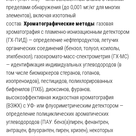
пределами обнаружения (до 0,001 мг/кг для многих
элементов), включая изотопный
состав.
Хроматографические методы
: газовая
хроматография с пламенно-ионизационным детектором
(ГХ-ПИД) — определение нефтепродуктов, летучих
органических соединений (бензол, толуол, ксилолы,
этилбензол); газохромато-масс-спектрометрия (ГХ-МС)
— идентификация индивидуальных углеводородов (в
том числе биомаркеров стеранов, гопанов,
изопреноидов), пестицидов, полихлорированных
бифенилов (ПХБ), диоксинов, фуранов;
высокоэффективная жидкостная хроматография
(ВЭЖХ) с УФ- или флуориметрическим детектором —
определение полициклических ароматических
углеводородов (ПАУ: бенз(а)пирен, фенантрен,
антрацен, флуорантен, пирен, хризен), некоторых