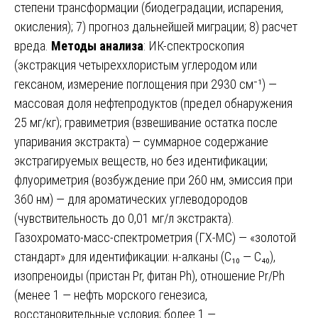
степени трансформации (биодеградации, испарения,
окисления); 7) прогноз дальнейшей миграции; 8) расчет
вреда.
Методы анализа
: ИК-спектроскопия
(экстракция четыреххлористым углеродом или
гексаном, измерение поглощения при 2930 см⁻¹) —
массовая доля нефтепродуктов (предел обнаружения
25 мг/кг); гравиметрия (взвешивание остатка после
упаривания экстракта) — суммарное содержание
экстрагируемых веществ, но без идентификации;
флуориметрия (возбуждение при 260 нм, эмиссия при
360 нм) — для ароматических углеводородов
(чувствительность до 0,01 мг/л экстракта).
Газохромато-масс-спектрометрия (ГХ-МС) — «золотой
стандарт» для идентификации: н-алканы (C₁₀ — C₄₀),
изопреноиды (пристан Pr, фитан Ph), отношение Pr/Ph
(менее 1 — нефть морского генезиса,
восстановительные условия; более 1 —