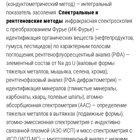
(кондуктометрический метод) — интегральный
показатель засоления.
Спектральные и
рентгеновские методы
: инфракрасная спектроскопия
с преобразованием Фурье (ИК-Фурье) —
идентификация органических веществ (нефтепродуктов,
гумуса, пестицидов) по характерным полосам
поглощения; рентгенофлуоресцентный анализ (РФА) —
элементный состав от Na до U (валовые формы
тяжелых металлов, мышьяка, селена, хрома);
рентгенофазовый анализ (РФА-дифрактометрия) —
идентификация минералов (глинистые минералы,
карбонаты, кварц, полевые шпаты); атомно-
абсорбционная спектрометрия (ААС) — определение
тяжелых металлов в вытяжках (подвижные формы);
атомно-эмиссионная спектрометрия с индуктивно
связанной плазмой (АЭС-ИСП) и масс-спектрометрия с
ИСП (ИСП-МС) — многозлементный анализ с низкими