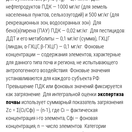
нефтепродуктов ПДК — 1000 мг/кг (для земель
населенных пунктов, сельхозугодий) и 500 мг/кг (для
рекреационных зон, водоохранных зон). Для
бенз(а)пирена (ПАУ) ПДК — 0,02 мг/кг. Для пестицидов:
ДДТ и его метаболиты — 0,1 мг/кг (сумма), ГХЦГ
(линдан, α-ГХЦГ, β-ГХЦГ) — 0,1 мг/кг. Фоновые
концентрации — содержания элементов, характерные
для данного типа почв и региона, не испытывающего
антропогенного воздействия. Фоновые значения
устанавливаются для каждого субъекта РФ.
Превышение ПДК или фоновых значений фиксируется
как загрязнение. Для интегральной оценки
экспертиза
почвы
использует суммарный показатель загрязнения
Zc = Σ(Ci/Cфi) — (n-1), где Ci — фактическая
концентрация i-го элемента, Cфi — фоновая
концентрация, n — число элементов. Категории