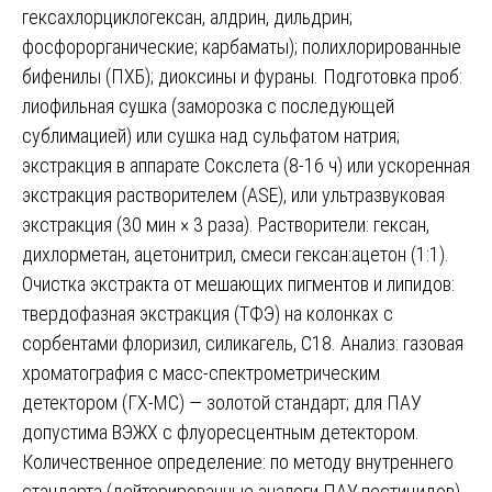
гексахлорциклогексан, алдрин, дильдрин;
фосфорорганические; карбаматы); полихлорированные
бифенилы (ПХБ); диоксины и фураны. Подготовка проб:
лиофильная сушка (заморозка с последующей
сублимацией) или сушка над сульфатом натрия;
экстракция в аппарате Сокслета (8-16 ч) или ускоренная
экстракция растворителем (ASE), или ультразвуковая
экстракция (30 мин × 3 раза). Растворители: гексан,
дихлорметан, ацетонитрил, смеси гексан:ацетон (1:1).
Очистка экстракта от мешающих пигментов и липидов:
твердофазная экстракция (ТФЭ) на колонках с
сорбентами флоризил, силикагель, C18. Анализ: газовая
хроматография с масс-спектрометрическим
детектором (ГХ-МС) — золотой стандарт; для ПАУ
допустима ВЭЖХ с флуоресцентным детектором.
Количественное определение: по методу внутреннего
стандарта (дейтерированные аналоги ПАУ, пестицидов)