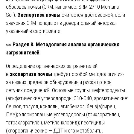
образцов почвы (CRM, например, SRM 2710 Montana
Soil).
Экспертиза почвы
считается достоверной, если
значения CRM попадают в доверительный интервал,
указанный в сертификате.
🧫
Раздел 8. Методология анализа органических
загрязнителей
Определение органических загрязнителей
в
экспертизе почвы
требует особой методологии из-
за низких пределов обнаружения и риска потери
летучих соединений. Основные группы: нефтепродукты
(алифатические углеводороды C10-C40, ароматические:
бензол, толуол, ксилолы, этилбензол, бенз(а)пирен,
ПАУ); хлорированные углеводороды (трихлорэтилен,
тетрахлорэтилен, метиленхлорид); пестициды
(хлорорганические — ДДТ и его метаболиты,