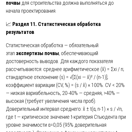
почвы
для строительства должна выполняться до
начала проектирования.
📈
Раздел 11. Статистическая обработка
результатов
Статистическая обработка — обязательный
этап
экспертизы почвы
, обеспечивающий
достоверность выводов. Для каждого показателя
рассчитываются: среднее арифметическое (x̄) = Σxi / n;
стандартное отклонение (s) = √[Σ(xi — x̄)² / (n-1)];
коэффициент вариации (CV, %) = (s / x̄) × 100%. CV < 20%
— низкая вариабельность, 20-40% — средняя, >40% —
высокая (требует увеличения числа проб).
Доверительный интервал среднего: x̄ ± t(α, n-1) × s / √n,
где t — критическое значение t-критерия Стьюдента при
уровне значимости α=0,05 (95% доверительная