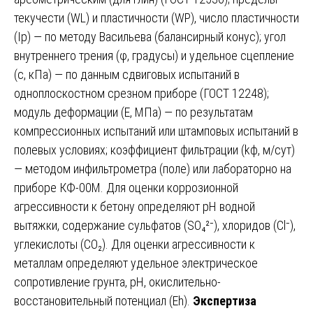
текучести (WL) и пластичности (WP), число пластичности
(Ip) — по методу Васильева (балансирный конус); угол
внутреннего трения (φ, градусы) и удельное сцепление
(c, кПа) — по данным сдвиговых испытаний в
одноплоскостном срезном приборе (ГОСТ 12248);
модуль деформации (E, МПа) — по результатам
компрессионных испытаний или штамповых испытаний в
полевых условиях; коэффициент фильтрации (kф, м/сут)
— методом инфильтрометра (поле) или лабораторно на
приборе КФ-00М. Для оценки коррозионной
агрессивности к бетону определяют pH водной
вытяжки, содержание сульфатов (SO₄²⁻), хлоридов (Cl⁻),
углекислоты (CO₂). Для оценки агрессивности к
металлам определяют удельное электрическое
сопротивление грунта, pH, окислительно-
восстановительный потенциал (Eh).
Экспертиза