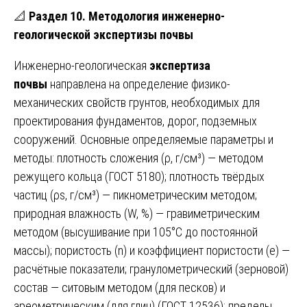
📐
Раздел 10. Методология инженерно-
геологической экспертизы почвы
Инженерно-геологическая
экспертиза
почвы
направлена на определение физико-
механических свойств грунтов, необходимых для
проектирования фундаментов, дорог, подземных
сооружений. Основные определяемые параметры и
методы: плотность сложения (ρ, г/см³) — методом
режущего кольца (ГОСТ 5180); плотность твёрдых
частиц (ρs, г/см³) — пикнометрическим методом;
природная влажность (W, %) — гравиметрическим
методом (высушивание при 105°C до постоянной
массы); пористость (n) и коэффициент пористости (e) —
расчётные показатели; гранулометрический (зерновой)
состав — ситовым методом (для песков) и
ареометрическим (для глин) (ГОСТ 12536); пределы