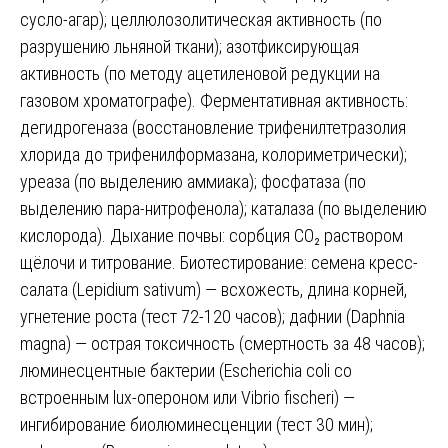
сусло-агар); целлюлозолитическая активность (по
разрушению льняной ткани); азотфиксирующая
активность (по методу ацетиленовой редукции на
газовом хроматографе). Ферментативная активность:
дегидрогеназа (восстановление трифенилтетразолия
хлорида до трифенилформазана, колориметрически);
уреаза (по выделению аммиака); фосфатаза (по
выделению пара-нитрофенола); каталаза (по выделению
кислорода). Дыхание почвы: сорбция CO₂ раствором
щёлочи и титрование. Биотестирование: семена кресс-
салата (Lepidium sativum) — всхожесть, длина корней,
угнетение роста (тест 72-120 часов); дафнии (Daphnia
magna) — острая токсичность (смертность за 48 часов);
люминесцентные бактерии (Escherichia coli со
встроенным lux-опероном или Vibrio fischeri) —
ингибирование биолюминесценции (тест 30 мин);