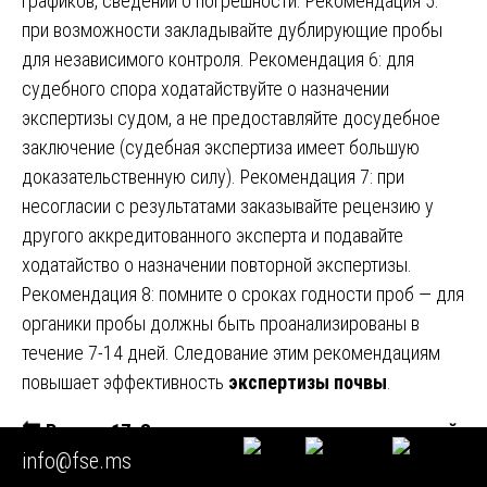
графиков, сведений о погрешности. Рекомендация 5:
при возможности закладывайте дублирующие пробы
для независимого контроля. Рекомендация 6: для
судебного спора ходатайствуйте о назначении
экспертизы судом, а не предоставляйте досудебное
заключение (судебная экспертиза имеет большую
доказательственную силу). Рекомендация 7: при
несогласии с результатами заказывайте рецензию у
другого аккредитованного эксперта и подавайте
ходатайство о назначении повторной экспертизы.
Рекомендация 8: помните о сроках годности проб — для
органики пробы должны быть проанализированы в
течение 7-14 дней. Следование этим рекомендациям
повышает эффективность
экспертизы почвы
.
🔚
Раздел 17. Заключение: принципы качественной
info@fse.ms
экспертизы почвы