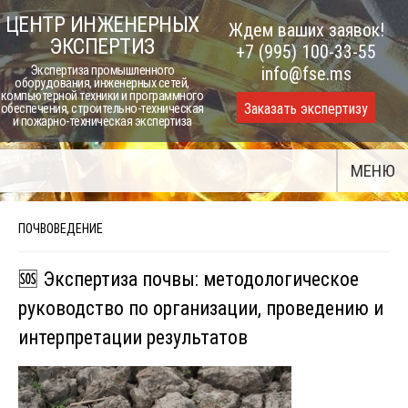
Skip
ЦЕНТР ИНЖЕНЕРНЫХ
Ждем ваших заявок!
to
ЭКСПЕРТИЗ
+7 (995) 100-33-55
content
Экспертиза промышленного
info@fse.ms
оборудования, инженерных сетей,
компьютерной техники и программного
Заказать экспертизу
обеспечения, строительно-техническая
и пожарно-техническая экспертиза
МЕНЮ
ПОЧВОВЕДЕНИЕ
🆘 Экспертиза почвы: методологическое
руководство по организации, проведению и
интерпретации результатов