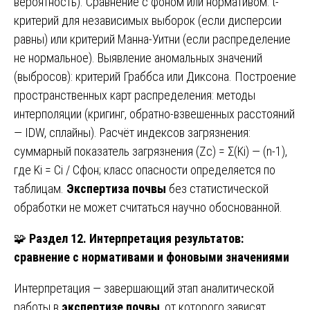
вероятность). Сравнение с фоном или нормативом: t-
критерий для независимых выборок (если дисперсии
равны) или критерий Манна-Уитни (если распределение
не нормальное). Выявление аномальных значений
(выбросов): критерий Граббса или Диксона. Построение
пространственных карт распределения: методы
интерполяции (кригинг, обратно-взвешенных расстояний
— IDW, сплайны). Расчёт индексов загрязнения:
суммарный показатель загрязнения (Zc) = Σ(Ki) — (n-1),
где Ki = Ci / Cфон; класс опасности определяется по
таблицам.
Экспертиза почвы
без статистической
обработки не может считаться научно обоснованной.
🧩
Раздел 12. Интерпретация результатов:
сравнение с нормативами и фоновыми значениями
Интерпретация — завершающий этап аналитической
работы в
экспертизе почвы
, от которого зависят