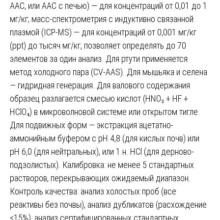
ААС, или ААС с печью) — для концентраций от 0,01 до 1
мг/кг; масс-спектрометрия с индуктивно связанной
плазмой (ICP-MS) — для концентраций от 0,001 мг/кг
(ppt) до тысяч мг/кг, позволяет определять до 70
элементов за один анализ. Для ртути применяется
метод холодного пара (CV-AAS). Для мышьяка и селена
— гидридная генерация. Для валового содержания
образец разлагается смесью кислот (HNO₃ + HF +
HClO₄) в микроволновой системе или открытом тигле.
Для подвижных форм — экстракция ацетатно-
аммонийным буфером с pH 4,8 (для кислых почв) или
pH 6,0 (для нейтральных), или 1 н. HCl (для дерново-
подзолистых). Калибровка: не менее 5 стандартных
растворов, перекрывающих ожидаемый диапазон.
Контроль качества: анализ холостых проб (все
реактивы без почвы), анализ дубликатов (расхождение
≤15%), анализ сертифицированных стандартных