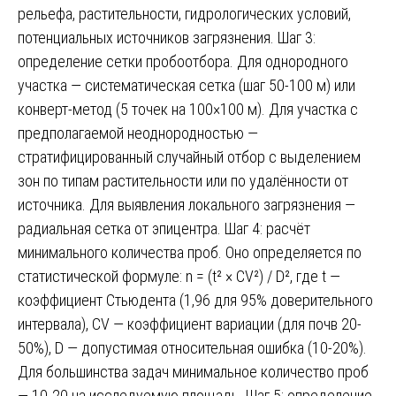
рельефа, растительности, гидрологических условий,
потенциальных источников загрязнения. Шаг 3:
определение сетки пробоотбора. Для однородного
участка — систематическая сетка (шаг 50-100 м) или
конверт-метод (5 точек на 100×100 м). Для участка с
предполагаемой неоднородностью —
стратифицированный случайный отбор с выделением
зон по типам растительности или по удалённости от
источника. Для выявления локального загрязнения —
радиальная сетка от эпицентра. Шаг 4: расчёт
минимального количества проб. Оно определяется по
статистической формуле: n = (t² × CV²) / D², где t —
коэффициент Стьюдента (1,96 для 95% доверительного
интервала), CV — коэффициент вариации (для почв 20-
50%), D — допустимая относительная ошибка (10-20%).
Для большинства задач минимальное количество проб
— 10-20 на исследуемую площадь. Шаг 5: определение