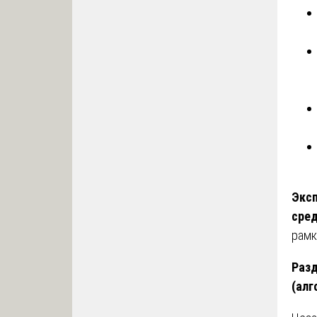
Эксп
сре
рамк
Разд
(алг