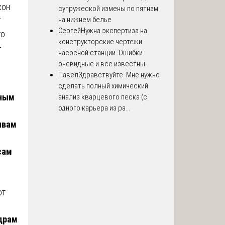
кон
супружеской измены по пятнам
т
на нижнем белье
Сергей
Нужна экспертиза на
то
конструкторские чертежи
—
насосной станции. Ошибки
очевидные и все известны.
Павел
Здравствуйте. Мне нужно
сделать полный химический
дным
анализ кварцевого песка (с
одного карьера из ра...
чвам
сам
от
едрам