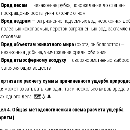
Вред лесам
— незаконная рубка, повреждение до степени
прекращения роста, уничтожение огнем.
Вред недрам
— загрязнение подземных вод, незаконная до
полезных ископаемых, переток загрязненных вод, захламле
отходами.
Вред объектам животного мира
(охота, рыболовство) —
незаконная добыча, уничтожение среды обитания.
Вред атмосферному воздуху
— сверхнормативные выбро
загрязняющих веществ.
ертиза по расчету суммы причиненного ущерба природн
де
может охватывать как один, так и несколько видов вреда в
ах одного дела. 🗺️💧🌲
ел 4. Общая методологическая схема расчета ущерба
оритм)