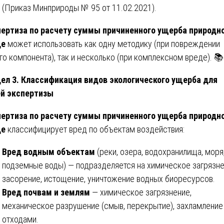
(Приказ Минприроды № 95 от 11.02.2021).
ертиза по расчету суммы причиненного ущерба природн
де
может использовать как одну методику (при повреждении
го компонента), так и несколько (при комплексном вреде). 📚
ел 3. Классификация видов экологического ущерба для
й экспертизы
ертиза по расчету суммы причиненного ущерба природн
де
классифицирует вред по объектам воздействия:
Вред водным объектам
(реки, озера, водохранилища, моря
подземные воды) — подразделяется на химическое загрязне
засорение, истощение, уничтожение водных биоресурсов.
Вред почвам и землям
— химическое загрязнение,
механическое разрушение (смыв, перекрытие), захламление
отходами.