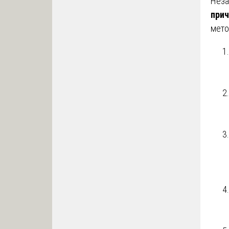
Неза
прич
мето