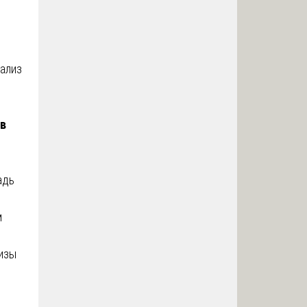
ализ
ов
адь
м
изы