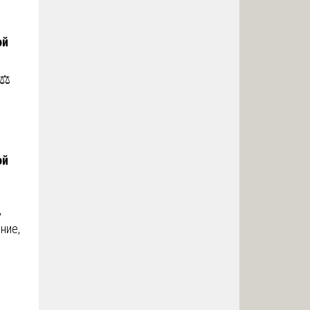
ой
⚖️
ой
,
ние,