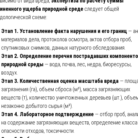
висимо от вида вреда,
экспертиза по расчету суммы
иненного ущерба природной среде
следует общей
дологической схеме:
Этап 1. Установление факта нарушения и его границ
— ан
материалов дела, протоколов осмотра, актов отбора проб,
спутниковых снимков, данных натурного обследования.
Этап 2. Определение перечня пострадавших компонент
природной среды
— вода, почва, лес, недра, биоресурсы,
воздух.
Этап 3. Количественная оценка масштаба вреда
— площ
загрязнения (га), объем сброса (м³), масса загрязняющих
веществ (т), количество уничтоженных деревьев (шт.), объе
незаконно добытого сырья (м³).
Этап 4. Лабораторное подтверждение
— отбор проб, анал
на содержание загрязняющих веществ, определение класса
опасности отходов, токсичности.