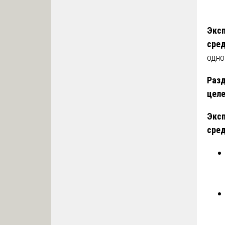
Эксп
сре
одно
Разд
целе
Эксп
сре