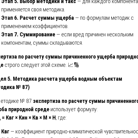
Этап 5. Выбор методики и такс
— для каждого компонента
применяется своя методика.
Этап 6. Расчет суммы ущерба
— по формулам методик с
применением коэффициентов.
Этап 7. Суммирование
— если вред причинен нескольким
компонентам, суммы складываются.
ертиза по расчету суммы причиненного ущерба природн
де
строго следует этой схеме. 📈🔢
ел 5. Методика расчета ущерба водным объектам
одика № 87)
етодике № 87
экспертиза по расчету суммы причиненног
ба природной среде
использует формулу:
 = Квг × Кин × Кв × М × Н
, где:
Квг
— коэффициент природно-климатической чувствительно