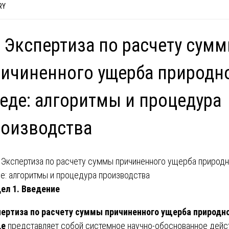
RY
 Экспертиза по расчету сум
ичиненного ущерба природн
еде: алгоритмы и процедура
оизводства
ел 1. Введение
ертиза по расчету суммы причиненного ущерба природн
де
представляет собой системное научно-обоснованное дейс