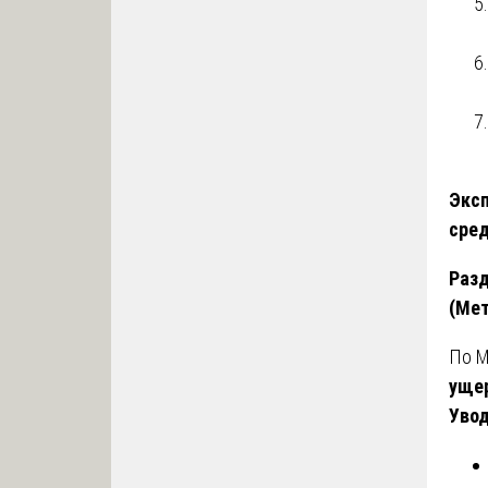
Эксп
сре
Разд
(Мет
По М
ущер
Увод