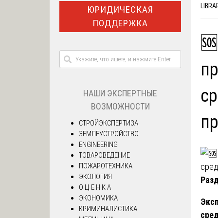
LIBRA
ЮРИДИЧЕСКАЯ
ПОДДЕРЖКА
🆘
пр
ср
НАШИ ЭКСПЕРТНЫЕ
ВОЗМОЖНОСТИ
пр
СТРОЙЭКСПЕРТИЗА
ЗЕМЛЕУСТРОЙСТВО
ENGINEERING
ТОВАРОВЕДЕНИЕ
ПОЖАРОТЕХНИКА
ЭКОЛОГИЯ
Разд
О Ц Е Н К А
ЭКОНОМИКА
Эксп
КРИМИНАЛИСТИКА
сре