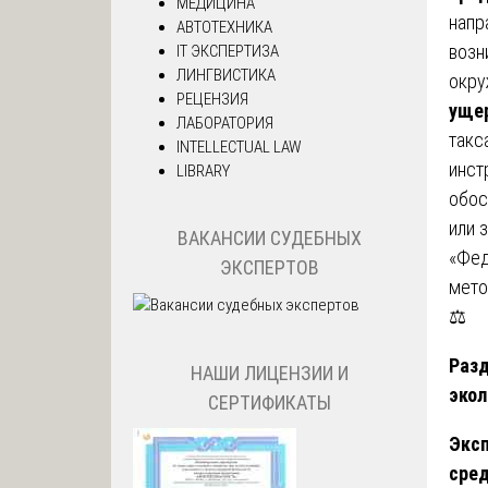
МЕДИЦИНА
напр
АВТОТЕХНИКА
возн
IT ЭКСПЕРТИЗА
ЛИНГВИСТИКА
окр
РЕЦЕНЗИЯ
ущер
ЛАБОРАТОРИЯ
такс
INTELLECTUAL LAW
инст
LIBRARY
обос
или 
ВАКАНСИИ СУДЕБНЫХ
«Фед
ЭКСПЕРТОВ
мето
⚖️
Разд
НАШИ ЛИЦЕНЗИИ И
экол
СЕРТИФИКАТЫ
Эксп
сре