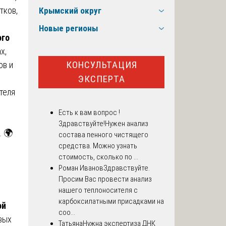
тков,
Крымский округ
Новые регионы
ого
х,
КОНСУЛЬТАЦИЯ
ов и
ЭКСПЕРТА
теля
Есть к вам вопрос !
Здравствуйте!Нужен анализ
. 🌍
состава пенного чистящего
средства. Можно узнать
стоимость, сколько по ...
Роман Иванов
Здравствуйте.
Просим Вас провести анализ
нашего теплоносителя с
карбоксилатными присадками на
ой
соо...
вых
Татьяна
Нужна экспертиза ДНК