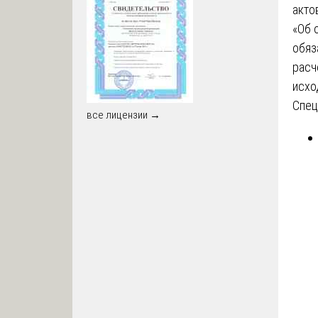
акто
«Об 
обяз
расч
исхо
Спец
все лицензии →