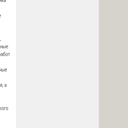
ики
е
,
ьные
работ
нные
я, а
кого