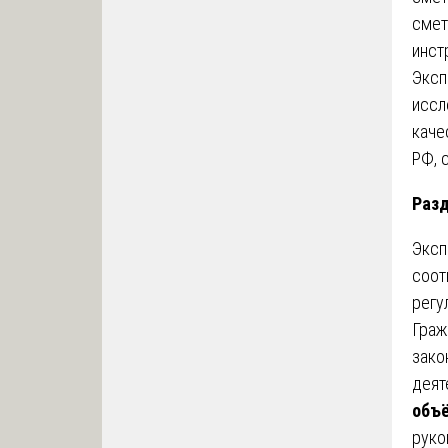
смет
инст
Эксп
иссл
каче
РФ, 
Разд
Эксп
соот
регу
Граж
зако
деят
объё
руко