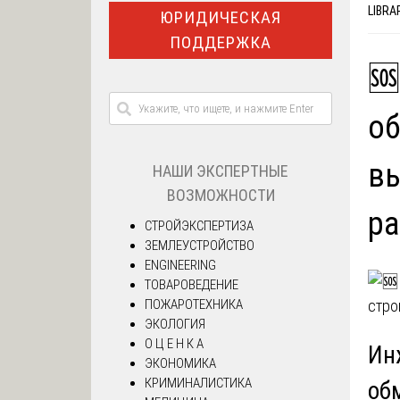
LIBRA
ЮРИДИЧЕСКАЯ
ПОДДЕРЖКА
🆘
об
в
НАШИ ЭКСПЕРТНЫЕ
ВОЗМОЖНОСТИ
ра
СТРОЙЭКСПЕРТИЗА
ЗЕМЛЕУСТРОЙСТВО
ENGINEERING
ТОВАРОВЕДЕНИЕ
ПОЖАРОТЕХНИКА
ЭКОЛОГИЯ
О Ц Е Н К А
Ин
ЭКОНОМИКА
КРИМИНАЛИСТИКА
об