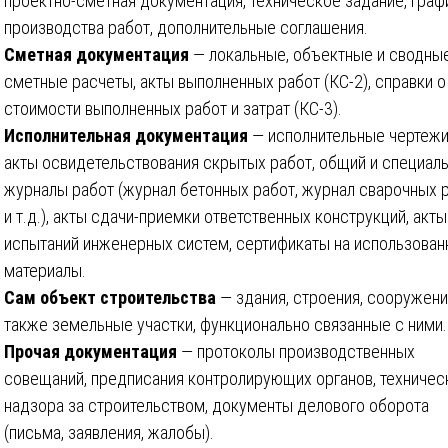
проектно-сметная документация, техническое задание, граф
производства работ, дополнительные соглашения.
Сметная документация
— локальные, объектные и сводны
сметные расчеты, акты выполненных работ (КС-2), справки о
стоимости выполненных работ и затрат (КС-3).
Исполнительная документация
— исполнительные чертежи
акты освидетельствования скрытых работ, общий и специал
журналы работ (журнал бетонных работ, журнал сварочных 
и т.д.), акты сдачи-приемки ответственных конструкций, акты
испытаний инженерных систем, сертификаты на использова
материалы.
Сам объект строительства
— здания, строения, сооружени
также земельные участки, функционально связанные с ними.
Прочая документация
— протоколы производственных
совещаний, предписания контролирующих органов, техничес
надзора за строительством, документы делового оборота
(письма, заявления, жалобы).