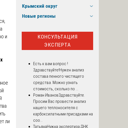
Крымский округ
Новые регионы
ся,
а
КОНСУЛЬТАЦИЯ
но и
ЭКСПЕРТА
ых
Есть к вам вопрос !
Здравствуйте!Нужен анализ
состава пенного чистящего
нное
средства. Можно узнать
стоимость, сколько по ...
ой
Роман Иванов
Здравствуйте.
й
Просим Вас провести анализ
тва
нашего теплоносителя с
ить
карбоксилатными присадками на
соо...
ет ли
Татьяна
Нужна экспертиза ДНК