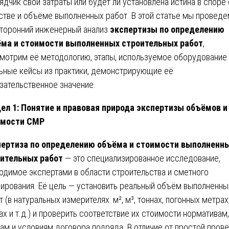
ядчик свои затраты или будет ли установлена истина в споре 
стве и объёме выполненных работ. В этой статье мы провед
торонний инженерный анализ
экспертизы по определению
ма и стоимости выполненных строительных работ
,
мотрим её методологию, этапы, используемое оборудование 
ьные кейсы из практики, демонстрирующие её
зательственное значение.
ел 1: Понятие и правовая природа экспертизы объёмов и
имости СМР
ертиза по определению объёма и стоимости выполненн
ительных работ
— это специализированное исследование,
одимое экспертами в области строительства и сметного
ирования. Её цель — установить реальный объём выполненны
т (в натуральных измерителях: м², м³, тоннах, погонных метрах
ах и т.д.) и проверить соответствие их стоимости нормативам,
ам и условиям договора подряда. В отличие от простой пров