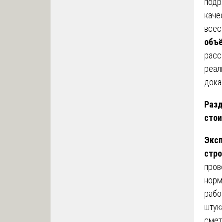
подр
каче
всес
объё
расс
реал
дока
Разд
сто
Эксп
стро
пров
норм
рабо
штук
смет