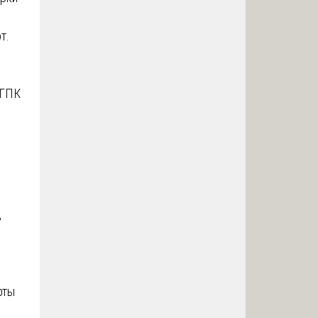
т.
 ГПК
,
рты