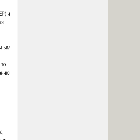
ЕР) и
аз
ьным
 по
анию
а,