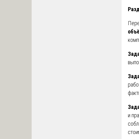
Разд
Пере
объё
комп
Зад
выпо
Зада
рабо
факт
Зада
и пр
собл
стои