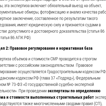
ы, эта экспертиза включает обязательный выезд на объект,
рументальные обмеры, фотофиксацию и анализ качества рабо
ертное заключение, составленное по результатам такого
едования, имеет юридическую силу и признается судами в
стве допустимого и достоверного доказательства (статья 86
статья 86 АПК РФ).
ел 2: Правовое регулирование и нормативная база
ертиза объёмов и стоимости СМР проводится в строгом
ветствии с российским законодательством. Правовое
лирование осуществляется Градостроительным кодексом РФ
данским кодексом РФ (глава 37 «Подряд»), Федеральным
ном № 73-ФЗ «О государственной судебно-экспертной
ельности». При проведении
экспертизы по определению
ма и стоимости выполненных строительных работ
экспе
водствуются также многочисленными сводами правил (СП),