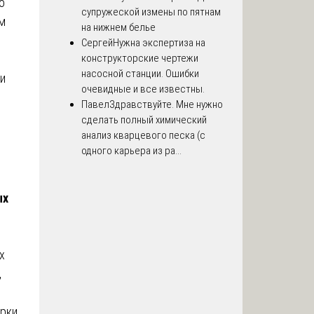
о
супружеской измены по пятнам
ем
на нижнем белье
Сергей
Нужна экспертиза на
конструкторские чертежи
насосной станции. Ошибки
и
очевидные и все известны.
Павел
Здравствуйте. Мне нужно
сделать полный химический
анализ кварцевого песка (с
одного карьера из ра...
ых
х
,
ерки