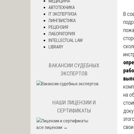
МЕДИЦИНА
АВТОТЕХНИКА
В со
IT ЭКСПЕРТИЗА
ЛИНГВИСТИКА
подр
РЕЦЕНЗИЯ
пожа
ЛАБОРАТОРИЯ
стор
INTELLECTUAL LAW
скол
LIBRARY
инст
опре
ВАКАНСИИ СУДЕБНЫХ
рабо
ЭКСПЕРТОВ
выпо
комп
на о
НАШИ ЛИЦЕНЗИИ И
стои
СЕРТИФИКАТЫ
доку
этог
свои
все лицензии →