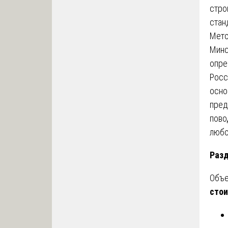
стро
стан
Мето
Минс
опре
Росс
осно
пред
пово
любо
Разд
Объ
стои