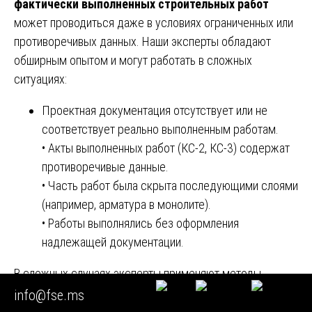
фактически выполненных строительных работ
может проводиться даже в условиях ограниченных или
противоречивых данных. Наши эксперты обладают
обширным опытом и могут работать в сложных
ситуациях:
Проектная документация отсутствует или не
соответствует реально выполненным работам.
• Акты выполненных работ (КС-2, КС-3) содержат
противоречивые данные.
• Часть работ была скрыта последующими слоями
(например, арматура в монолите).
• Работы выполнялись без оформления
надлежащей документации.
В сложных случаях эксперты применяют методы
инструментального контроля, неразрушающего
info@fse.ms
контроля, используют специализированное