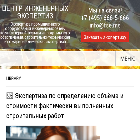
Skip
ЦЕНТР ИНЖЕНЕРНЫХ
Мы на связи!
to
ЭКСПЕРТИЗ
+7 (495) 666-5-666
content
Экспертиза промышленного
info@fse.ms
оборудования, инженерных сетей,
компьютерной техники и программного
Заказать экспертизу
обеспечения, строительно-техническая
и пожарно-техническая экспертиза
МЕНЮ
LIBRARY
🆘 Экспертиза по определению объёма и
стоимости фактически выполненных
строительных работ