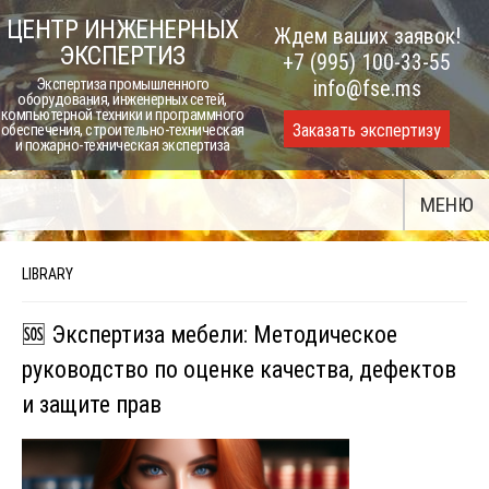
Skip
ЦЕНТР ИНЖЕНЕРНЫХ
Ждем ваших заявок!
to
ЭКСПЕРТИЗ
+7 (995) 100-33-55
content
Экспертиза промышленного
info@fse.ms
оборудования, инженерных сетей,
компьютерной техники и программного
Заказать экспертизу
обеспечения, строительно-техническая
и пожарно-техническая экспертиза
МЕНЮ
LIBRARY
🆘 Экспертиза мебели: Методическое
руководство по оценке качества, дефектов
и защите прав