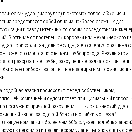
ра
авлический удар (гидроудар) в системах водоснабжения и
ления представляет собой одно из наиболее сложных для
тификации и разрушительных по своим последствиям инжен
ний. В отличие от постепенной коррозии или механического из
оудар происходит за доли секунды, а его энергия сравнима с
ом тяжелого молота по стенкам трубопровода. Результатом
овятся разорванные трубы, разрушенные радиаторы, вышедш
я бытовые приборы, затопленные квартиры и многомиллионн
ки.
а подобная авария происходит, перед собственником,
вляющей компанией и судом встает принципиальный вопрос: 
но послужило причиной разрушения — гидравлический удар,
озионный износ, заводской брак или ошибки монтажа?
вляющие компании в более чем 60% случаев подобных авари
лируют к версии о гидравлическом ударе, пытаясь снять с се