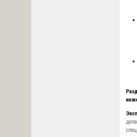
Разд
инж
Эксп
дела
спец