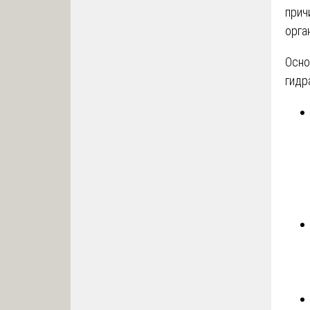
прич
орга
Осно
гидр