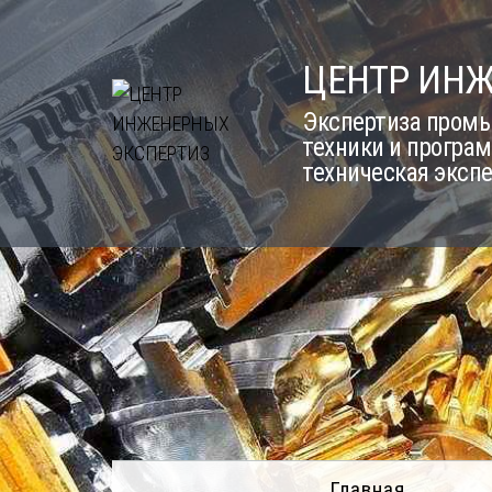
Skip
to
ЦЕНТР ИН
content
Экспертиза промы
техники и програм
техническая эксп
Главная