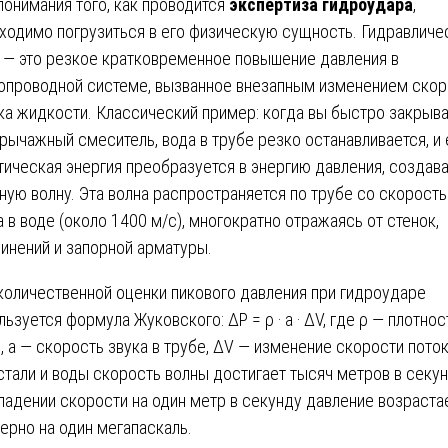
понимания того, как проводится
экспертиза гидроудара
,
ходимо погрузиться в его физическую сущность. Гидравличе
 — это резкое кратковременное повышение давления в
опроводной системе, вызванное внезапным изменением скор
ка жидкости. Классический пример: когда вы быстро закрыв
рычажный смеситель, вода в трубе резко останавливается, и 
тическая энергия преобразуется в энергию давления, создав
ную волну. Эта волна распространяется по трубе со скорост
а в воде (около 1400 м/с), многократно отражаясь от стенок,
инений и запорной арматуры.
количественной оценки пикового давления при гидроударе
льзуется формула Жуковского: ΔP = ρ · a · ΔV, где ρ — плотнос
, a — скорость звука в трубе, ΔV — изменение скорости поток
стали и воды скорость волны достигает тысяч метров в секун
падении скорости на один метр в секунду давление возраста
ерно на один мегапаскаль.