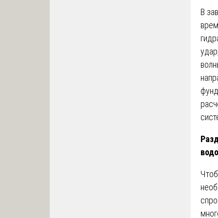
В за
врем
гидр
удар
волн
напр
фунд
расч
сист
Разд
водо
Чтоб
необ
спро
мног