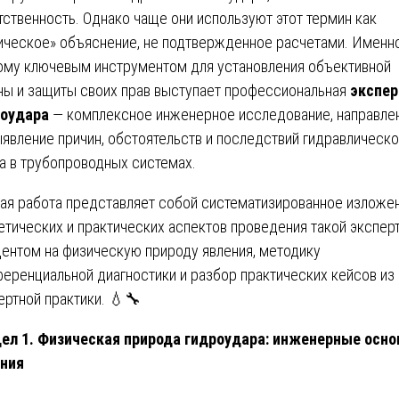
тственность. Однако чаще они используют этот термин как
ическое» объяснение, не подтвержденное расчетами. Именн
ому ключевым инструментом для установления объективной
ны и защиты своих прав выступает профессиональная
экспер
роудара
— комплексное инженерное исследование, направле
ыявление причин, обстоятельств и последствий гидравлическо
а в трубопроводных системах.
ая работа представляет собой систематизированное изложе
етических и практических аспектов проведения такой экспер
центом на физическую природу явления, методику
еренциальной диагностики и разбор практических кейсов из
ертной практики. 💧🔧
ел 1. Физическая природа гидроудара: инженерные осн
ния