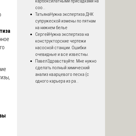
карбоксилатными присадками на
соо...
о
Татьяна
Нужна экспертиза ДНК
супружеской измены по пятнам
на нижнем белье
тиза
Сергей
Нужна экспертиза на
нное
конструкторские чертежи
го
насосной станции. Ошибки
очевидные и все известны.
Павел
Здравствуйте. Мне нужно
сделать полный химический
ние
анализ кварцевого песка (с
тизы,
одного карьера из ра...
овы