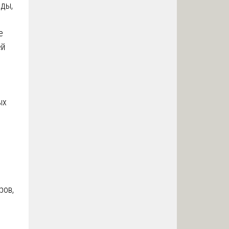
ады,
е
ей
ых
ров,