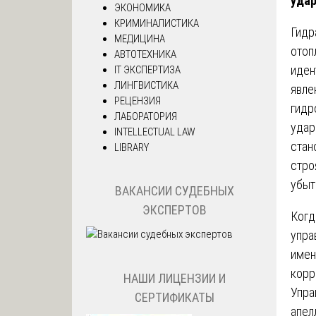
уда
ЭКОНОМИКА
КРИМИНАЛИСТИКА
Гидр
МЕДИЦИНА
отоп
АВТОТЕХНИКА
иден
IT ЭКСПЕРТИЗА
ЛИНГВИСТИКА
явле
РЕЦЕНЗИЯ
гидр
ЛАБОРАТОРИЯ
удар
INTELLECTUAL LAW
стан
LIBRARY
стро
убыт
ВАКАНСИИ СУДЕБНЫХ
ЭКСПЕРТОВ
Когд
упра
имен
корр
НАШИ ЛИЦЕНЗИИ И
Упра
СЕРТИФИКАТЫ
апел