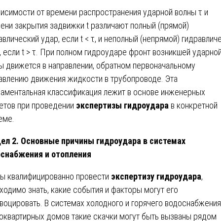
висимости от времени распространения ударной волны τ и
ени закрытия задвижки t различают полный (прямой)
авлический удар, если t < τ, и неполный (непрямой) гидравлич
, если t > τ. При полном гидроударе фронт возникшей ударно
ы движется в направлении, обратном первоначальному
авлению движения жидкости в трубопроводе. Эта
аментальная классификация лежит в основе инженерных
етов при проведении
экспертизы гидроудара
в конкретной
еме.
ел 2. Основные причины гидроудара в системах
снабжения и отопления
ы квалифицированно провести
экспертизу гидроудара
,
ходимо знать, какие события и факторы могут его
воцировать. В системах холодного и горячего водоснабжения
оквартирных домов такие скачки могут быть вызваны рядом