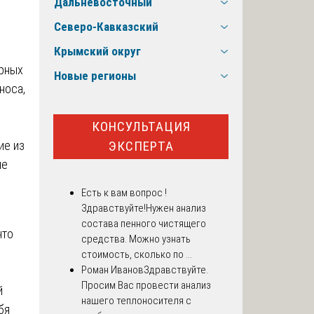
Дальневосточный
Северо-Кавказский
Крымский округ
ерных
Новые регионы
носа,
КОНСУЛЬТАЦИЯ
ЭКСПЕРТА
ие из
ые
Есть к вам вопрос !
Здравствуйте!Нужен анализ
состава пенного чистящего
что
средства. Можно узнать
стоимость, сколько по ...
Роман Иванов
Здравствуйте.
Просим Вас провести анализ
й
нашего теплоносителя с
бя