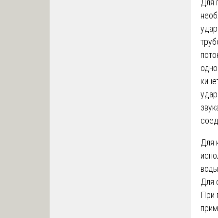
Для 
необ
удар
труб
пото
одно
кине
удар
звук
соед
Для 
испо
воды
Для 
При 
прим