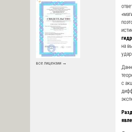
отве
«маг
поэт
исти
гид
на в
удар
все лицензии →
Данн
теор
с ак
дифф
эксп
Разд
явле