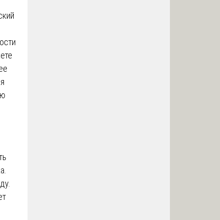
ский
ости
аете
ее
ая
ью
ть
а.
ду.
ет