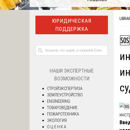
LIBRA
ЮРИДИЧЕСКАЯ
ПОДДЕРЖКА
🆘
ин
ин
НАШИ ЭКСПЕРТНЫЕ
ВОЗМОЖНОСТИ
су
СТРОЙЭКСПЕРТИЗА
ЗЕМЛЕУСТРОЙСТВО
ENGINEERING
ТОВАРОВЕДЕНИЕ
ПОЖАРОТЕХНИКА
ЭКОЛОГИЯ
Введ
О Ц Е Н К А