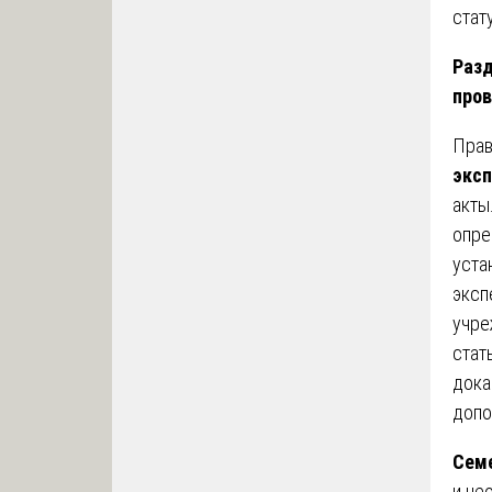
стат
Разд
пров
Прав
эксп
акты
опре
уста
эксп
учре
стат
дока
допо
Сем
и не