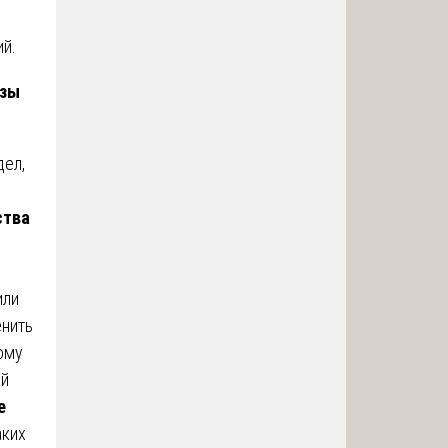
ий.
изы
дел,
ства
или
енить
ому
ой
е
аких