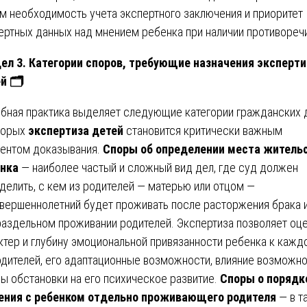
м необходимость учета экспертного заключения и приоритет
ертных данных над мнением ребенка при наличии противореч
ел 3. Категории споров, требующие назначения эксперт
ей
🗂
бная практика выделяет следующие категории гражданских 
торых
экспертиза детей
становится критически важным
ентом доказывания.
Споры об определении места житель
нка
— наиболее частый и сложный вид дел, где суд должен
делить, с кем из родителей — матерью или отцом —
вершеннолетний будет проживать после расторжения брака 
раздельном проживании родителей. Экспертиза позволяет оц
ктер и глубину эмоциональной привязанности ребенка к кажд
одителей, его адаптационные возможности, влияние возможн
ы обстановки на его психическое развитие.
Споры о порядк
ния с ребенком отдельно проживающего родителя
— в т