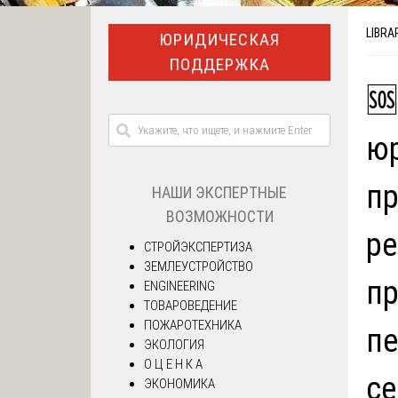
LIBRA
ЮРИДИЧЕСКАЯ
ПОДДЕРЖКА
🆘
юр
пр
НАШИ ЭКСПЕРТНЫЕ
ВОЗМОЖНОСТИ
ре
СТРОЙЭКСПЕРТИЗА
ЗЕМЛЕУСТРОЙСТВО
пр
ENGINEERING
ТОВАРОВЕДЕНИЕ
ПОЖАРОТЕХНИКА
пе
ЭКОЛОГИЯ
О Ц Е Н К А
се
ЭКОНОМИКА