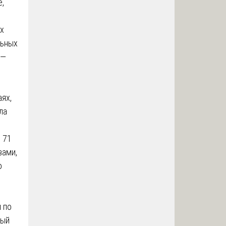
,
х
льных
 —
аях,
ла
 71
вами,
о
 по
бый