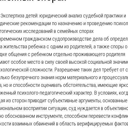
временном гражданском судопроизводстве дела об определ
а жительства ребенка с одним из родителей, а также споры о
дке общения с ребенком отдельно проживающего родителя
мают особое место в силу своей высокой социальной значим
ихологической сложности. Разрешение таких дел требует от 
олько безупречного знания норм материального и процессуал
а, но и способности оценивать обстоятельства, имеющие ярк
женный психолого-педагогический характер. В условиях, ког
ая из сторон приводит субъективные аргументы, основанные
иональном восприятии ситуации, суд нуждается в объективн
но обоснованном инструменте, способном перевести конфлик
кости взаимных обвинений в область верифицируемых фактов