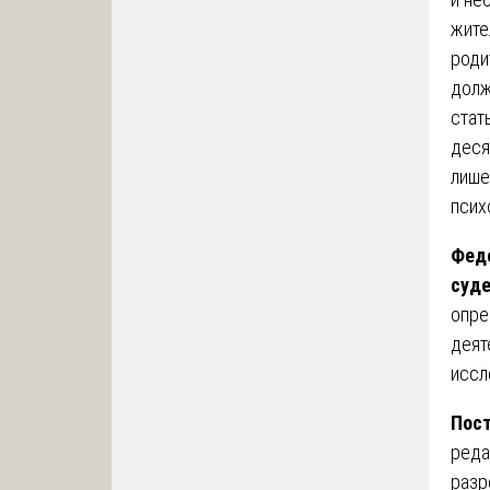
жите
роди
долж
стат
деся
лише
псих
Феде
суде
опре
деят
иссл
Пост
реда
разр