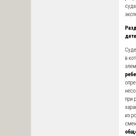
суда
эксп
Разд
дет
Суде
в ко
элем
ребе
опре
несо
при 
хара
из р
смен
обще