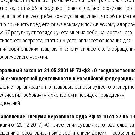
льства; статья 66 определяет права отдельно проживающего
теля на общение с ребенком и устанавливает, что общение н
но причинять вред его физическому и психическому здоровь
ья 67 регулирует порядок учета мнения ребенка, достигшего
тилетнего возраста; статья 69 устанавливает основания для
ния родительских прав, включая случаи жестокого обращения
ологического насилия.
ральный закон от 31.05.2001 № 73-ФЗ «О государственн
бно-экспертной деятельности в Российской Федерации»
деляет организационно-правовые основы судебно-экспертно
ельности, требования к экспертам и порядок проведения
едований.
ановление Пленума Верховного Суда РФ № 10 от 27.05.1
кции от 26.12.2017) «О применении судами законодательства
ешении споров, связанных с воспитанием детей» — разъясня