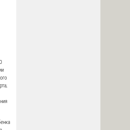
0
ии
ного
рта;
ения
бенка
а