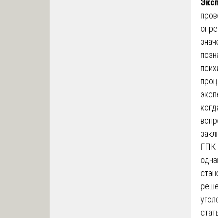
Эксп
пров
опре
знач
позн
псих
проц
эксп
когд
вопр
закл
ГПК 
одна
стан
реше
угол
стат