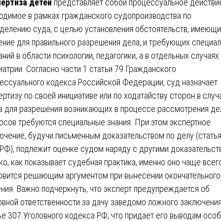
ертиза детей
представляет собой процессуальное действие
одимое в рамках гражданского судопроизводства по
делению суда, с целью установления обстоятельств, имеющи
ение для правильного разрешения дела, и требующих специа
аний в области психологии, педагогики, а в отдельных случаях
иатрии. Согласно части 1 статьи 79 Гражданского
ессуального кодекса Российской Федерации, суд назначает
ертизу по своей инициативе или по ходатайству сторон в случ
а для разрешения возникающих в процессе рассмотрения де
осов требуются специальные знания. При этом экспертное
ючение, будучи письменным доказательством по делу (статья
РФ), подлежит оценке судом наряду с другими доказательст
ко, как показывает судебная практика, именно оно чаще всег
овится решающим аргументом при вынесении окончательного
ния. Важно подчеркнуть, что эксперт предупреждается об
овной ответственности за дачу заведомо ложного заключения
ье 307 Уголовного кодекса РФ, что придает его выводам осо