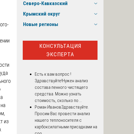
Северо-Кавказский
Крымский округ
Новые регионы
ении
КОНСУЛЬТАЦИЯ
ЭКСПЕРТА
ости
суда
Есть к вам вопрос !
ьного
Здравствуйте!Нужен анализ
состава пенного чистящего
о
средства. Можно узнать
да
стоимость, сколько по ...
 на
Роман Иванов
Здравствуйте.
ом,
Просим Вас провести анализ
нашего теплоносителя с
т из
карбоксилатными присадками на
.
соо...