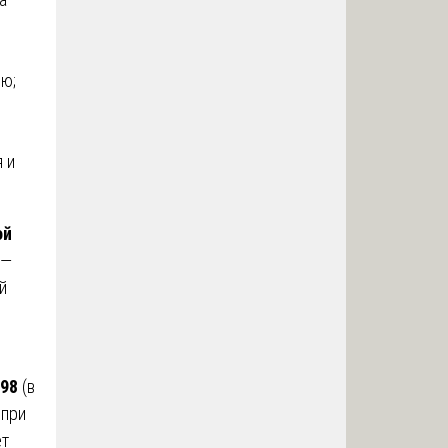
е
ю;
 и
ой
—
й
998
(в
 при
ет