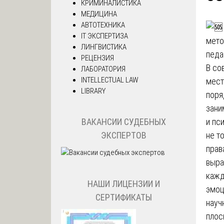
КРИМИНАЛИСТИКА
МЕДИЦИНА
АВТОТЕХНИКА
IT ЭКСПЕРТИЗА
ЛИНГВИСТИКА
РЕЦЕНЗИЯ
В со
ЛАБОРАТОРИЯ
INTELLECTUAL LAW
мест
LIBRARY
поря
зани
и пс
ВАКАНСИИ СУДЕБНЫХ
не т
ЭКСПЕРТОВ
прав
выра
кажд
НАШИ ЛИЦЕНЗИИ И
эмоц
СЕРТИФИКАТЫ
науч
плос