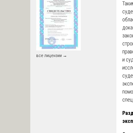
Таки
суде
обла
дока
зако
стро
прав
все лицензии →
и су
иссл
суде
эксп
помо
спец
Разд
эксп