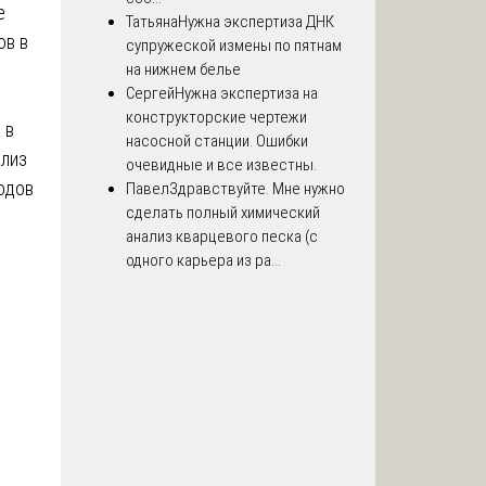
е
Татьяна
Нужна экспертиза ДНК
ов в
супружеской измены по пятнам
на нижнем белье
Сергей
Нужна экспертиза на
конструкторские чертежи
 в
насосной станции. Ошибки
ализ
очевидные и все известны.
одов
Павел
Здравствуйте. Мне нужно
сделать полный химический
анализ кварцевого песка (с
одного карьера из ра...