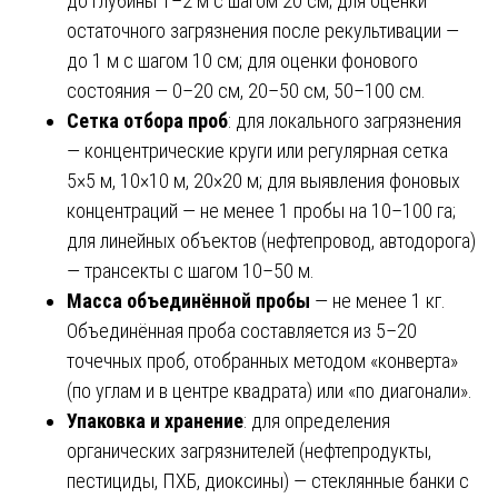
до глубины 1–2 м с шагом 20 см; для оценки
остаточного загрязнения после рекультивации —
до 1 м с шагом 10 см; для оценки фонового
состояния — 0–20 см, 20–50 см, 50–100 см.
Сетка отбора проб
: для локального загрязнения
— концентрические круги или регулярная сетка
5×5 м, 10×10 м, 20×20 м; для выявления фоновых
концентраций — не менее 1 пробы на 10–100 га;
для линейных объектов (нефтепровод, автодорога)
— трансекты с шагом 10–50 м.
Масса объединённой пробы
— не менее 1 кг.
Объединённая проба составляется из 5–20
точечных проб, отобранных методом «конверта»
(по углам и в центре квадрата) или «по диагонали».
Упаковка и хранение
: для определения
органических загрязнителей (нефтепродукты,
пестициды, ПХБ, диоксины) — стеклянные банки с