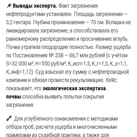
📌
Выводы эксперта.
Факт загрязнения
нефтепродуктами установлен. Площадь загрязнения —
3,2 гектара. Глубина проникновения — 70 см. Вспашка не
ликвидировала загрязнение, а способствовала его
равномерному распределению и просачиванию вглубь.
Почва утратила плодородие полностью. Размер ущерба
по Постановлению № 238 — 66,7 млн рублей (с учётом
S=32 000 м², H=550 руб/м², K_исп=1,5, K_г=1,5, K_э=1,1,
К_инф=1,12). Суд взыскал эту сумму с нефтепроводной
компании и обязал провести рекультивацию. Кейс
показывает, что
экологическая экспертиза
почвы
способна выявить попытки сокрытия
загрязнения.
🔗
Для углублённого ознакомления с методиками
отбора проб, расчёта ущерба и многочисленными
примерами из судебной практики, а также для