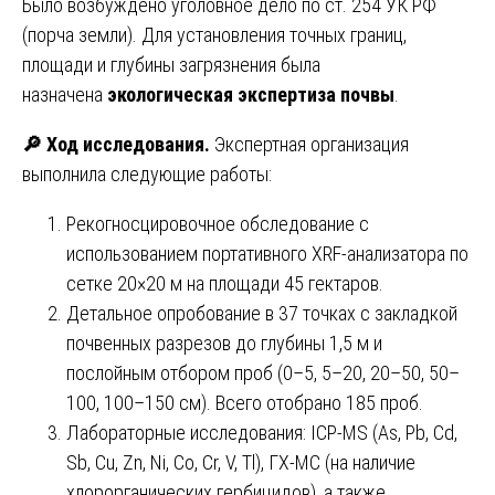
Было возбуждено уголовное дело по ст. 254 УК РФ
(порча земли). Для установления точных границ,
площади и глубины загрязнения была
назначена
экологическая экспертиза почвы
.
🔎
Ход исследования.
Экспертная организация
выполнила следующие работы:
Рекогносцировочное обследование с
использованием портативного XRF-анализатора по
сетке 20×20 м на площади 45 гектаров.
Детальное опробование в 37 точках с закладкой
почвенных разрезов до глубины 1,5 м и
послойным отбором проб (0–5, 5–20, 20–50, 50–
100, 100–150 см). Всего отобрано 185 проб.
Лабораторные исследования: ICP-MS (As, Pb, Cd,
Sb, Cu, Zn, Ni, Co, Cr, V, Tl), ГХ-МС (на наличие
хлорорганических гербицидов), а также