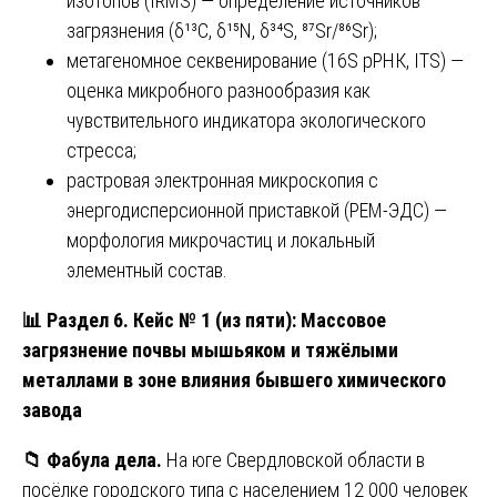
изотопов (IRMS) — определение источников
загрязнения (δ¹³C, δ¹⁵N, δ³⁴S, ⁸⁷Sr/⁸⁶Sr);
метагеномное секвенирование (16S рРНК, ITS) —
оценка микробного разнообразия как
чувствительного индикатора экологического
стресса;
растровая электронная микроскопия с
энергодисперсионной приставкой (РЕМ-ЭДС) —
морфология микрочастиц и локальный
элементный состав.
📊
Раздел 6. Кейс № 1 (из пяти): Массовое
загрязнение почвы мышьяком и тяжёлыми
металлами в зоне влияния бывшего химического
завода
📁
Фабула дела.
На юге Свердловской области в
посёлке городского типа с населением 12 000 человек