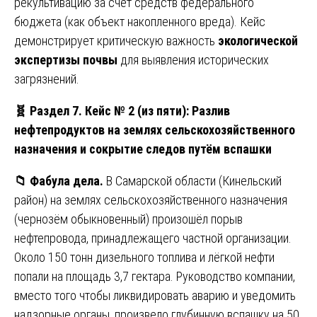
рекультивацию за счёт средств федерального
бюджета (как объект накопленного вреда). Кейс
демонстрирует критическую важность
экологической
экспертизы почвы
для выявления исторических
загрязнений.
🧬
Раздел 7. Кейс № 2 (из пяти): Разлив
нефтепродуктов на землях сельскохозяйственного
назначения и сокрытие следов путём вспашки
📁
Фабула дела.
В Самарской области (Кинельский
район) на землях сельскохозяйственного назначения
(чернозём обыкновенный) произошёл порыв
нефтепровода, принадлежащего частной организации.
Около 150 тонн дизельного топлива и лёгкой нефти
попали на площадь 3,7 гектара. Руководство компании,
вместо того чтобы ликвидировать аварию и уведомить
надзорные органы, произвело глубинную вспашку на 50