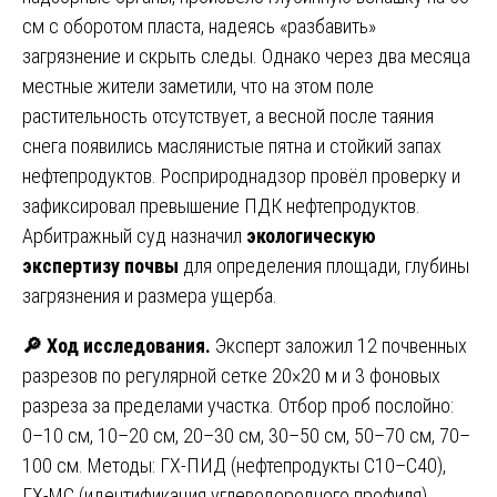
см с оборотом пласта, надеясь «разбавить»
загрязнение и скрыть следы. Однако через два месяца
местные жители заметили, что на этом поле
растительность отсутствует, а весной после таяния
снега появились маслянистые пятна и стойкий запах
нефтепродуктов. Росприроднадзор провёл проверку и
зафиксировал превышение ПДК нефтепродуктов.
Арбитражный суд назначил
экологическую
экспертизу почвы
для определения площади, глубины
загрязнения и размера ущерба.
🔎
Ход исследования.
Эксперт заложил 12 почвенных
разрезов по регулярной сетке 20×20 м и 3 фоновых
разреза за пределами участка. Отбор проб послойно:
0–10 см, 10–20 см, 20–30 см, 30–50 см, 50–70 см, 70–
100 см. Методы: ГХ-ПИД (нефтепродукты C10–C40),
ГХ-МС (идентификация углеводородного профиля),