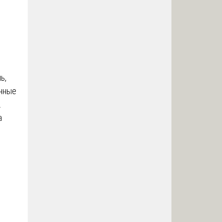
ь,
анные
.
а