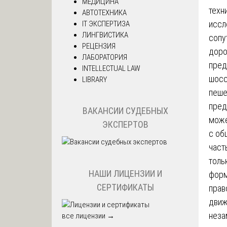
МЕДИЦИНА
техн
АВТОТЕХНИКА
иссл
IT ЭКСПЕРТИЗА
ЛИНГВИСТИКА
сопу
РЕЦЕНЗИЯ
доро
ЛАБОРАТОРИЯ
пред
INTELLECTUAL LAW
шосс
LIBRARY
пеше
пред
ВАКАНСИИ СУДЕБНЫХ
може
ЭКСПЕРТОВ
с об
част
толь
НАШИ ЛИЦЕНЗИИ И
форм
СЕРТИФИКАТЫ
прав
движ
неза
все лицензии →