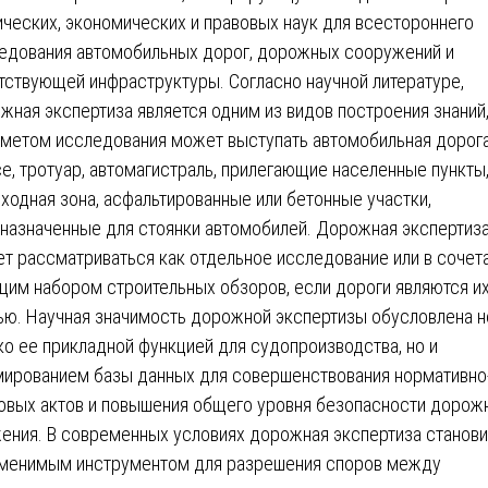
ических, экономических и правовых наук для всестороннего
едования автомобильных дорог, дорожных сооружений и
тствующей инфраструктуры. Согласно научной литературе,
жная экспертиза является одним из видов построения знаний,
метом исследования может выступать автомобильная дорога
е, тротуар, автомагистраль, прилегающие населенные пункты
ходная зона, асфальтированные или бетонные участки,
назначенные для стоянки автомобилей. Дорожная экспертиз
т рассматриваться как отдельное исследование или в сочет
щим набором строительных обзоров, если дороги являются и
ью. Научная значимость дорожной экспертизы обусловлена н
ко ее прикладной функцией для судопроизводства, но и
ированием базы данных для совершенствования нормативно
овых актов и повышения общего уровня безопасности дорож
ения. В современных условиях дорожная экспертиза станови
менимым инструментом для разрешения споров между