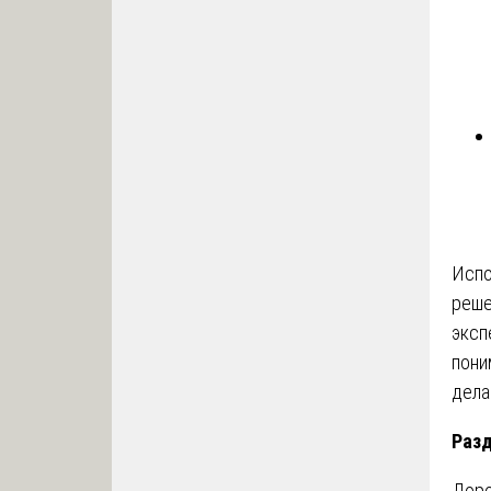
Испо
реше
эксп
пони
дела
Разд
Доро