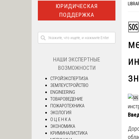
LIBRA
ЮРИДИЧЕСКАЯ
ПОДДЕРЖКА
🆘
ме
ин
НАШИ ЭКСПЕРТНЫЕ
ВОЗМОЖНОСТИ
зн
СТРОЙЭКСПЕРТИЗА
ЗЕМЛЕУСТРОЙСТВО
ENGINEERING
ТОВАРОВЕДЕНИЕ
ПОЖАРОТЕХНИКА
ЭКОЛОГИЯ
Введ
О Ц Е Н К А
ЭКОНОМИКА
Доро
КРИМИНАЛИСТИКА
обла