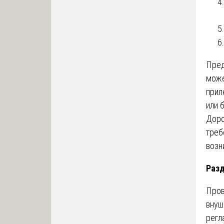
Пред
може
прил
или 
Доро
треб
возн
Разд
Пров
внуш
регл