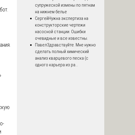
супружеской измены по пятнам
бот.
на нижнем белье
Сергей
Нужна экспертиза на
конструкторские чертежи
насосной станции. Ошибки
очевидные и все известны.
ания.
Павел
Здравствуйте. Мне нужно
сделать полный химический
анализ кварцевого песка (с
одного карьера из ра...
ь
скую
о-
и