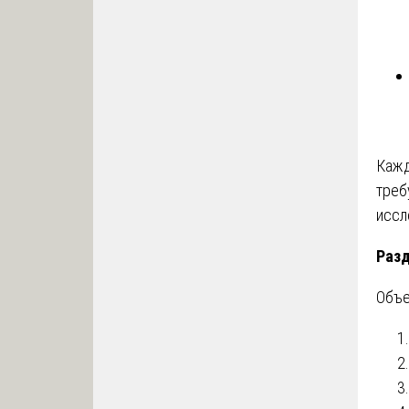
Кажд
треб
иссл
Разд
Объе