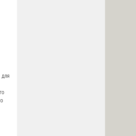
 для
го
то