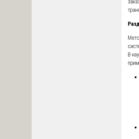
зака
тран
Разд
Мето
сист
В на
прим