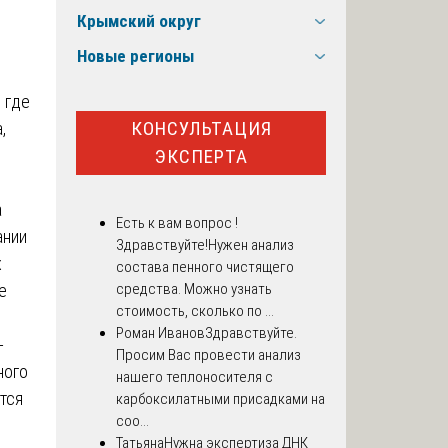
Крымский округ
Новые регионы
 где
КОНСУЛЬТАЦИЯ
,
ЭКСПЕРТА
,
а
Есть к вам вопрос !
ании
Здравствуйте!Нужен анализ
х
состава пенного чистящего
е
средства. Можно узнать
стоимость, сколько по ...
Роман Иванов
Здравствуйте.
-
Просим Вас провести анализ
ного
нашего теплоносителя с
тся
карбоксилатными присадками на
соо...
Татьяна
Нужна экспертиза ДНК