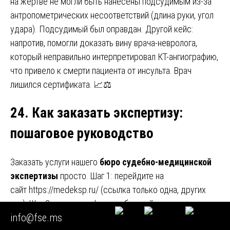
на жертве не могли быть нанесены подсудимым из-за
антропометрических несоответствий (длина руки, угол
удара). Подсудимый был оправдан. Другой кейс:
напротив, помогли доказать вину врача-невролога,
который неправильно интерпретировал КТ-ангиографию,
что привело к смерти пациента от инсульта. Врач
лишился сертификата. 📈⚖️
24. Как заказать экспертизу
:
пошаговое руководство
Заказать услуги нашего
бюро судебно-медицинской
экспертизы
просто. Шаг 1: перейдите на
сайт https://medeksp.ru/ (ссылка только одна, других
нет). Шаг 2: заполните форму обратной связи или
info@fse.ms
напишите на электронную почту (умышленно не