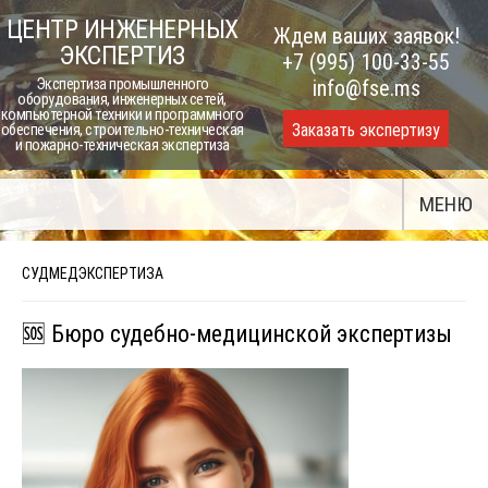
Skip
ЦЕНТР ИНЖЕНЕРНЫХ
Ждем ваших заявок!
to
ЭКСПЕРТИЗ
+7 (995) 100-33-55
content
Экспертиза промышленного
info@fse.ms
оборудования, инженерных сетей,
компьютерной техники и программного
Заказать экспертизу
обеспечения, строительно-техническая
и пожарно-техническая экспертиза
МЕНЮ
СУДМЕДЭКСПЕРТИЗА
🆘 Бюро судебно-медицинской экспертизы