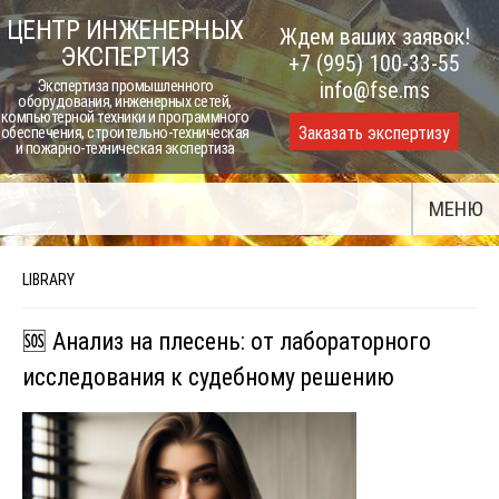
Skip
ЦЕНТР ИНЖЕНЕРНЫХ
Ждем ваших заявок!
to
ЭКСПЕРТИЗ
+7 (995) 100-33-55
content
Экспертиза промышленного
info@fse.ms
оборудования, инженерных сетей,
компьютерной техники и программного
Заказать экспертизу
обеспечения, строительно-техническая
и пожарно-техническая экспертиза
МЕНЮ
LIBRARY
🆘 Анализ на плесень: от лабораторного
исследования к судебному решению