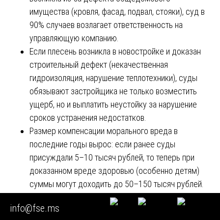
имущества (кровля, фасад, подвал, стояки), суд в
90% случаев возлагает ответственность на
управляющую компанию.
Если плесень возникла в новостройке и доказан
строительный дефект (некачественная
гидроизоляция, нарушение теплотехники), суды
обязывают застройщика не только возместить
ущерб, но и выплатить неустойку за нарушение
сроков устранения недостатков.
Размер компенсации морального вреда в
последние годы вырос: если ранее суды
присуждали 5–10 тысяч рублей, то теперь при
доказанном вреде здоровью (особенно детям)
суммы могут доходить до 50–150 тысяч рублей.
Раздел 14. Частые ошибки пострадавших, которые
info@fse.ms
обесценивают доказательства