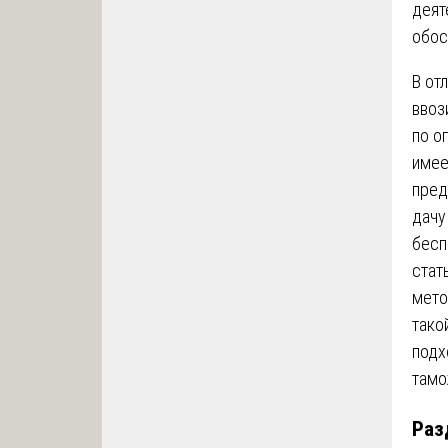
деят
обос
В от
ввоз
по о
имее
пред
дачу
бесп
стат
мето
тако
подх
тамо
Раз