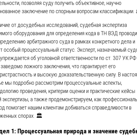
ельности, позволяя суду получить объективное, научно
нованное заключение по спорным вопросам классификации. 
личие от досудебных исследований, судебная экспертиза
имого оборудования для определения кода в ТН ВЭД проводи
пределению арбитражного суда в рамках конкретного дела и
т особый процессуальный статус. Эксперт, назначаемый суд
упреждается об уголовной ответственности по ст. 307 УК РФ
 заведомо ложного заключения, что гарантирует его
ристрастность и высокую доказательственную силу. В насто
ье мы подробно рассмотрим процессуальные аспекты,
дологию проведения, критерии оценки и практические кейсы
й экспертизы, а также продемонстрируем, как профессионал
од помогает нашим клиентам добиваться справедливости в
женных спорах. 🏛️
дел 1: Процессуальная природа и значение судеб