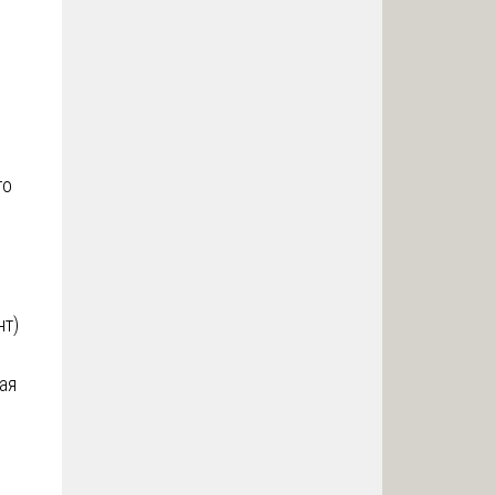
го
нт)
ая