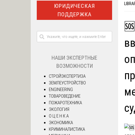
LIBRA
ЮРИДИЧЕСКАЯ
ПОДДЕРЖКА
🆘
вв
оп
НАШИ ЭКСПЕРТНЫЕ
ВОЗМОЖНОСТИ
пр
СТРОЙЭКСПЕРТИЗА
ЗЕМЛЕУСТРОЙСТВО
ме
ENGINEERING
ТОВАРОВЕДЕНИЕ
ПОЖАРОТЕХНИКА
су
ЭКОЛОГИЯ
О Ц Е Н К А
ЭКОНОМИКА
КРИМИНАЛИСТИКА