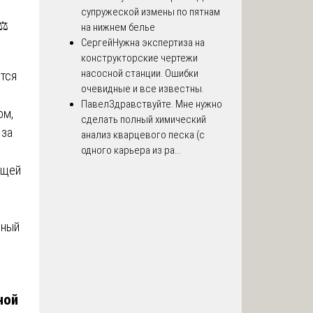
супружеской измены по пятнам
⚖️
на нижнем белье
Сергей
Нужна экспертиза на
конструкторские чертежи
насосной станции. Ошибки
тся
очевидные и все известны.
Павел
Здравствуйте. Мне нужно
ом,
сделать полный химический
 за
анализ кварцевого песка (с
одного карьера из ра...
ящей
ьный
ной