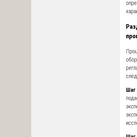
опре
хара
Раз
про
Проц
обор
регл
след
Шаг 
пода
эксп
эксп
иссл
Шаг 