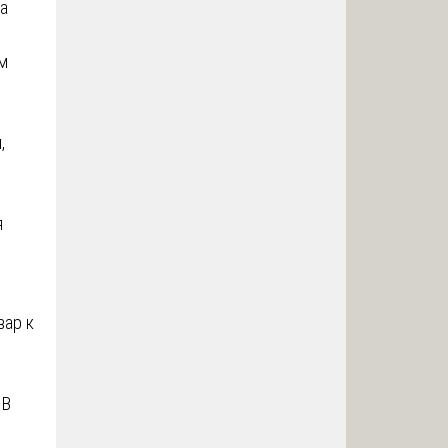
за
м
,
я
вар к
 В