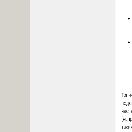
Типи
подс
наст
(нап
таки