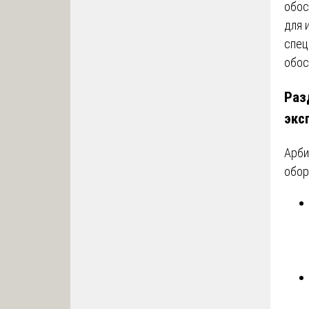
обос
для 
спец
обос
Раз
экс
Арби
обор