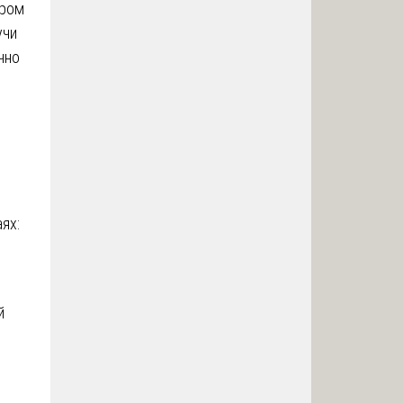
ором
учи
чно
ях:
й