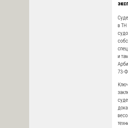
экс
Суде
в ТН
судо
собс
спец
и та
Арби
73-Ф
Ключ
закл
суде
дока
весо
техн