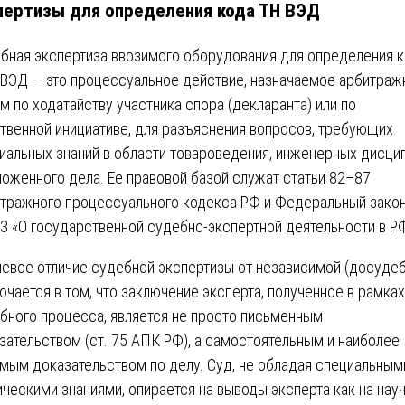
пертизы для определения кода ТН ВЭД
бная экспертиза ввозимого оборудования для определения 
 ВЭД — это процессуальное действие, назначаемое арбитра
м по ходатайству участника спора (декларанта) или по
твенной инициативе, для разъяснения вопросов, требующих
иальных знаний в области товароведения, инженерных дисци
моженного дела. Ее правовой базой служат статьи 82–87
тражного процессуального кодекса РФ и Федеральный зако
З «О государственной судебно-экспертной деятельности в Р
евое отличие судебной экспертизы от независимой (досудеб
ючается в том, что заключение эксперта, полученное в рамках
бного процесса, является не просто письменным
зательством (ст. 75 АПК РФ), а самостоятельным и наиболее
мым доказательством по делу. Суд, не обладая специальным
ическими знаниями, опирается на выводы эксперта как на нау