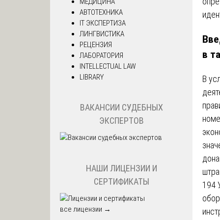
МЕДИЦИНА
АВТОТЕХНИКА
IT ЭКСПЕРТИЗА
ЛИНГВИСТИКА
Вве
РЕЦЕНЗИЯ
в т
ЛАБОРАТОРИЯ
INTELLECTUAL LAW
LIBRARY
В ус
деят
прав
ВАКАНСИИ СУДЕБНЫХ
номе
ЭКСПЕРТОВ
экон
знач
дона
НАШИ ЛИЦЕНЗИИ И
штра
СЕРТИФИКАТЫ
194 
обор
все лицензии →
инст