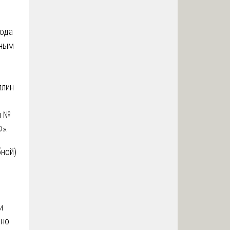
кода
жным
плин
н №
Ф».
ной)
и
чно