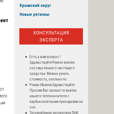
Крымский округ
Новые регионы
мент
КОНСУЛЬТАЦИЯ
ЭКСПЕРТА
Есть к вам вопрос !
Здравствуйте!Нужен анализ
состава пенного чистящего
средства. Можно узнать
стоимость, сколько по ...
Роман Иванов
Здравствуйте.
ст.
Просим Вас провести анализ
мого
нашего теплоносителя с
карбоксилатными присадками на
вым
соо...
Татьяна
Нужна экспертиза ДНК