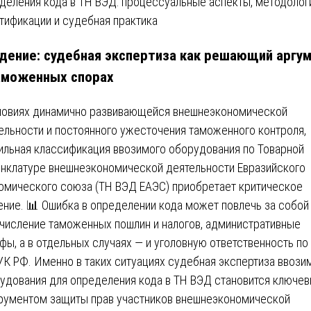
дение: судебная экспертиза как решающий аргу
аможенных спорах
ловиях динамично развивающейся внешнеэкономической
ельности и постоянного ужесточения таможенного контроля,
ильная классификация ввозимого оборудования по Товарной
нклатуре внешнеэкономической деятельности Евразийского
омического союза (ТН ВЭД ЕАЭС) приобретает критическое
ение. 📊 Ошибка в определении кода может повлечь за собой
числение таможенных пошлин и налогов, административные
фы, а в отдельных случаях — и уголовную ответственность по 
УК РФ. Именно в таких ситуациях судебная экспертиза ввози
удования для определения кода в ТН ВЭД становится ключе
рументом защиты прав участников внешнеэкономической