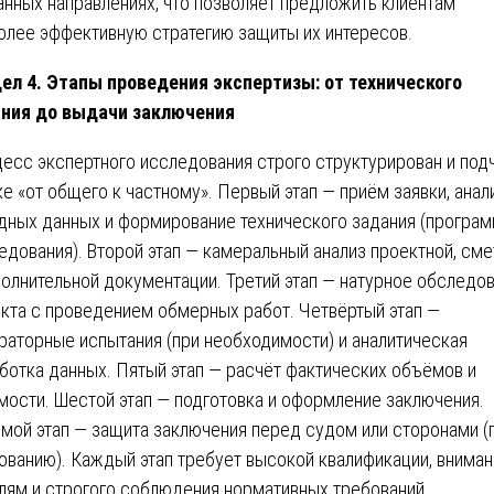
анных направлениях, что позволяет предложить клиентам
олее эффективную стратегию защиты их интересов.
ел 4. Этапы проведения экспертизы: от технического
ния до выдачи заключения
есс экспертного исследования строго структурирован и под
ке «от общего к частному». Первый этап — приём заявки, анал
дных данных и формирование технического задания (програ
едования). Второй этап — камеральный анализ проектной, сме
полнительной документации. Третий этап — натурное обследо
кта с проведением обмерных работ. Четвёртый этап —
раторные испытания (при необходимости) и аналитическая
ботка данных. Пятый этап — расчёт фактических объёмов и
мости. Шестой этап — подготовка и оформление заключения.
мой этап — защита заключения перед судом или сторонами (
ованию). Каждый этап требует высокой квалификации, вниман
лям и строгого соблюдения нормативных требований.