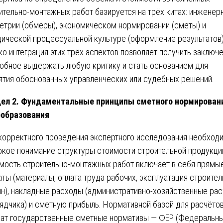
ительно-монтажных работ базируется на трёх китах: инженер
етрии (обмеры), экономическом нормировании (сметы) и
ической процессуальной культуре (оформление результатов)
ко интеграция этих трёх аспектов позволяет получить заключе
обное выдержать любую критику и стать основанием для
ятия обоснованных управленческих или судебных решений.
ел 2. Фундаментальные принципы сметного нормирован
образования
корректного проведения экспертного исследования необход
окое понимание структуры стоимости строительной продукци
мость строительно-монтажных работ включает в себя прямы
аты (материалы, оплата труда рабочих, эксплуатация строите
н), накладные расходы (административно-хозяйственные ра
ядчика) и сметную прибыль. Нормативной базой для расчёто
ат государственные сметные нормативы — ФЕР (Федеральн