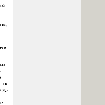
ной
.
ние,
ия и
имо
и.
е
льных
сходы
в
ые