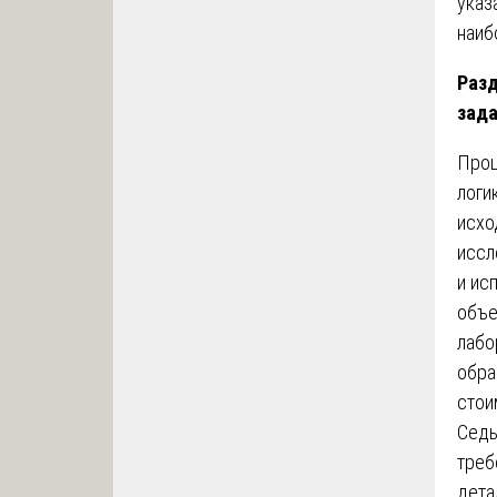
указ
наиб
Разд
зада
Проц
логи
исхо
иссл
и ис
объе
лабо
обра
стои
Седь
треб
дета