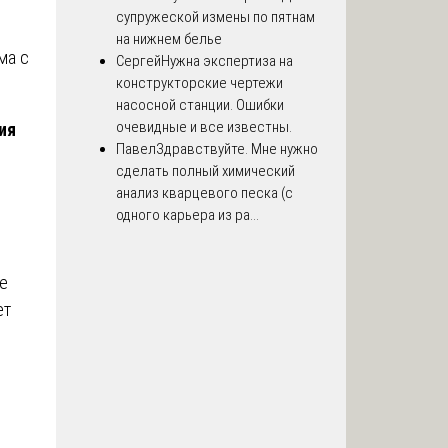
супружеской измены по пятнам
на нижнем белье
ма с
Сергей
Нужна экспертиза на
конструкторские чертежи
насосной станции. Ошибки
очевидные и все известны.
ия
Павел
Здравствуйте. Мне нужно
сделать полный химический
анализ кварцевого песка (с
одного карьера из ра...
же
ет
й
и