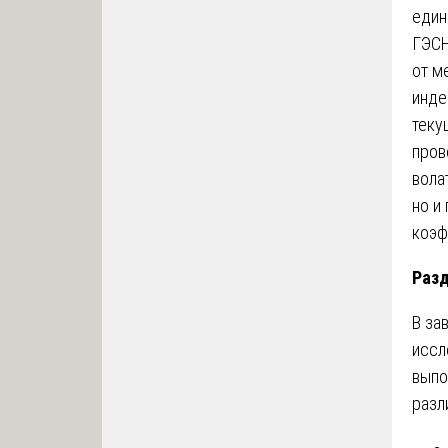
един
ГЭСН
от м
инде
теку
пров
вола
но и
коэф
Разд
В за
иссл
выпо
разл