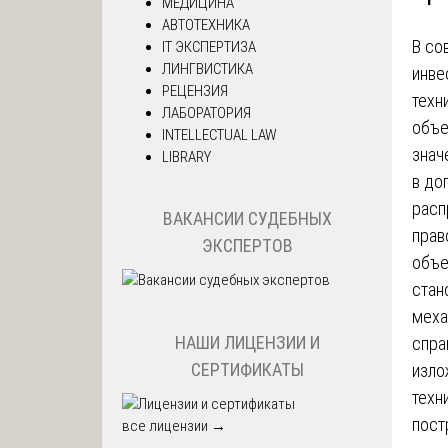
МЕДИЦИНА
АВТОТЕХНИКА
В со
IT ЭКСПЕРТИЗА
ЛИНГВИСТИКА
инве
РЕЦЕНЗИЯ
техн
ЛАБОРАТОРИЯ
объе
INTELLECTUAL LAW
знач
LIBRARY
в до
расп
ВАКАНСИИ СУДЕБНЫХ
прав
ЭКСПЕРТОВ
объе
стан
меха
НАШИ ЛИЦЕНЗИИ И
спра
СЕРТИФИКАТЫ
изло
техн
пост
все лицензии →