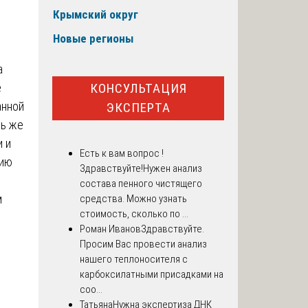
Крымский округ
Новые регионы
а
КОНСУЛЬТАЦИЯ
е
анной
ЭКСПЕРТА
ль же
 и
Есть к вам вопрос !
нию
Здравствуйте!Нужен анализ
состава пенного чистящего
м
средства. Можно узнать
стоимость, сколько по ...
Роман Иванов
Здравствуйте.
Просим Вас провести анализ
нашего теплоносителя с
карбоксилатными присадками на
соо...
Татьяна
Нужна экспертиза ДНК