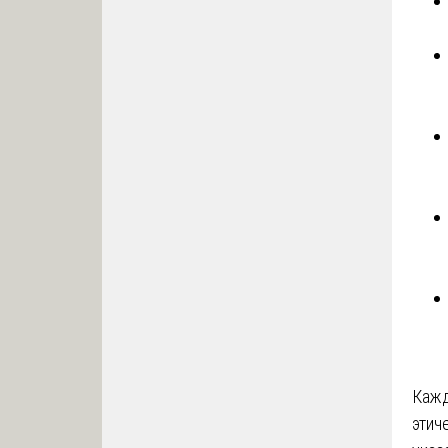
Кажд
этич