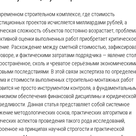
временном строительном комплексе, где стоимость
стиционных проектов исчисляется миллиардами рублей, а
ическая сложность объектов постоянно возрастает, проблем
ктивной оценки выполненных работ приобретает критическо
ение. Расхождение между сметной стоимостью, зафиксиров
говоре, и фактическими затратами подрядчика — явление сто
ространённое, сколь и чреватое серьёзными экономическими
овыми последствиями. В этой связи экспертиза по определе
ма и стоимости выполненных строительно-монтажных работ
овится не просто инструментом контроля, а фундаментальны
низмом обеспечения финансовой дисциплины и юридической
ведливости. Данная статья представляет собой системное
жение методологических основ, практических алгоритмов и
ических аспектов проведения такого рода исследований,
роенное на принципах научной строгости и практической