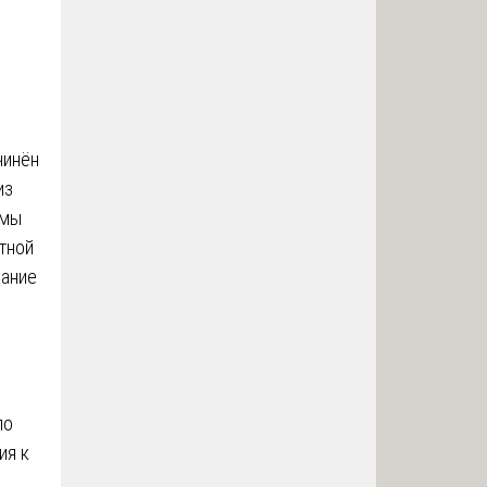
чинён
из
ммы
тной
вание
по
ия к