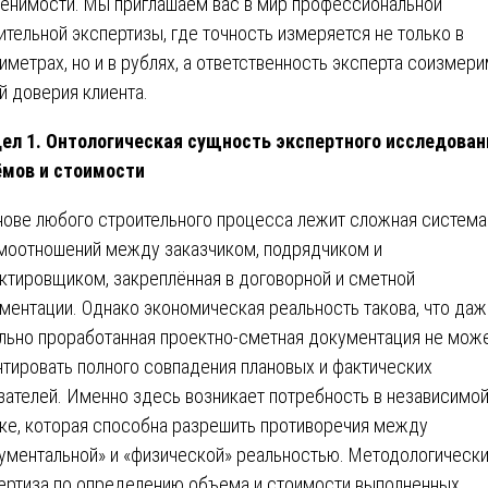
енимости. Мы приглашаем вас в мир профессиональной
ительной экспертизы, где точность измеряется не только в
иметрах, но и в рублях, а ответственность эксперта соизмери
й доверия клиента.
ел 1. Онтологическая сущность экспертного исследован
мов и стоимости
нове любого строительного процесса лежит сложная система
моотношений между заказчиком, подрядчиком и
ктировщиком, закреплённая в договорной и сметной
ментации. Однако экономическая реальность такова, что да
льно проработанная проектно-сметная документация не мож
нтировать полного совпадения плановых и фактических
зателей. Именно здесь возникает потребность в независимо
ке, которая способна разрешить противоречия между
ументальной» и «физической» реальностью. Методологическ
ертиза по определению объема и стоимости выполненных