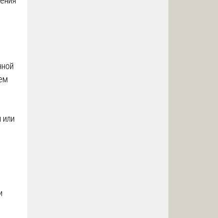
ления
чной
тем
 или
и