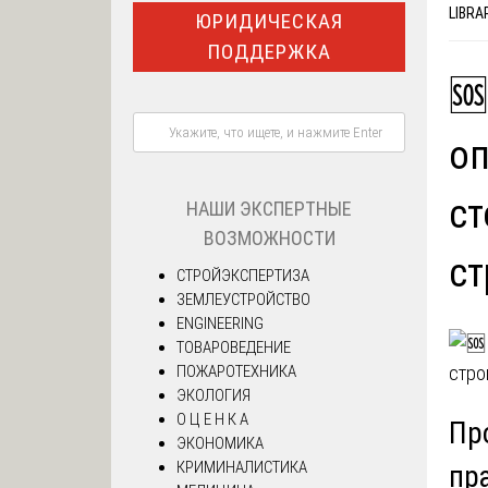
LIBRA
ЮРИДИЧЕСКАЯ
ПОДДЕРЖКА
🆘
оп
с
НАШИ ЭКСПЕРТНЫЕ
ВОЗМОЖНОСТИ
ст
СТРОЙЭКСПЕРТИЗА
ЗЕМЛЕУСТРОЙСТВО
ENGINEERING
ТОВАРОВЕДЕНИЕ
ПОЖАРОТЕХНИКА
ЭКОЛОГИЯ
О Ц Е Н К А
Пр
ЭКОНОМИКА
КРИМИНАЛИСТИКА
пр