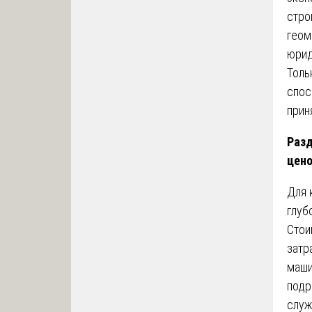
стро
геом
юрид
Толь
спос
прин
Разд
цено
Для 
глуб
Стои
затр
маши
подр
служ