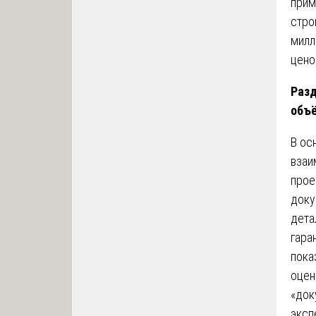
прим
стро
милл
цено
Разд
объё
В ос
взаи
прое
доку
дета
гара
пока
оцен
«док
эксп