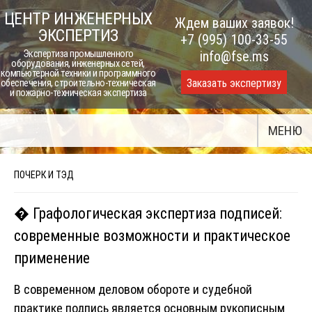
Skip
ЦЕНТР ИНЖЕНЕРНЫХ
Ждем ваших заявок!
to
ЭКСПЕРТИЗ
+7 (995) 100-33-55
content
Экспертиза промышленного
info@fse.ms
оборудования, инженерных сетей,
компьютерной техники и программного
Заказать экспертизу
обеспечения, строительно-техническая
и пожарно-техническая экспертиза
МЕНЮ
ПОЧЕРК И ТЭД
� Графологическая экспертиза подписей:
современные возможности и практическое
применение
В современном деловом обороте и судебной
практике подпись является основным рукописным