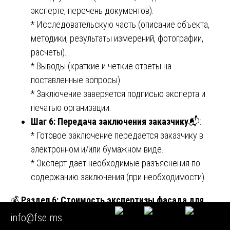
эксперте, перечень документов).
* Исследовательскую часть (описание объекта,
методики, результаты измерений, фотографии,
расчеты).
* Выводы (краткие и четкие ответы на
поставленные вопросы).
* Заключение заверяется подписью эксперта и
печатью организации.
Шаг 6: Передача заключения заказчику
📬:
* Готовое заключение передается заказчику в
электронном и/или бумажном виде.
* Эксперт дает необходимые разъяснения по
содержанию заключения (при необходимости).
💰
Раздел 6: Стоимость экспертизы фасада для
кухни в Москве и МО
info@fse.ms