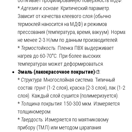
обтягивает профилированную поверхность МДФ.
*
Адгезия к основе
: Критический параметр.
Зависит от качества клеевого слоя (обычно
термоклей наносится на МДФ) и режимов
прессования (температура, время, вакуум). Норма:
не менее 2-3 Н/мм по данным производителей.
*
Термостойкость
: Пленка ПВХ выдерживает
нагрев до 60-70°C. При более высоких
температурах может деформироваться.
Эмаль (лакокрасочное покрытие)
🎨:
*
Структура
: Многослойная система. Типичный
состав: грунт (1-2 слоя), краска (2-3 слоя), лак (1-2
слоя). Каждый слой сушится (полимеризуется).
*
Толщина покрытия
: 150-300 мкм. Измеряется
толщиномером.
*
Твердость
: Измеряется по маятниковому
прибору (ТМЛ) или методом царапания