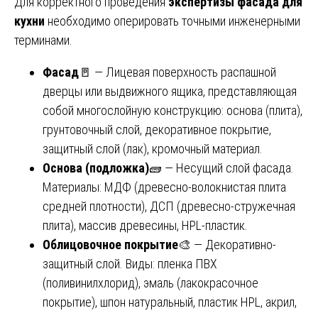
Для корректного проведения
экспертизы фасада для
кухни
необходимо оперировать точными инженерными
терминами.
Фасад
🚪 — Лицевая поверхность распашной
дверцы или выдвижного ящика, представляющая
собой многослойную конструкцию: основа (плита),
грунтовочный слой, декоративное покрытие,
защитный слой (лак), кромочный материал.
Основа (подложка)
🧱 — Несущий слой фасада.
Материалы: МДФ (древесно-волокнистая плита
средней плотности), ДСП (древесно-стружечная
плита), массив древесины, HPL-пластик.
Облицовочное покрытие
🎨 — Декоративно-
защитный слой. Виды: пленка ПВХ
(поливинилхлорид), эмаль (лакокрасочное
покрытие), шпон натуральный, пластик HPL, акрил,