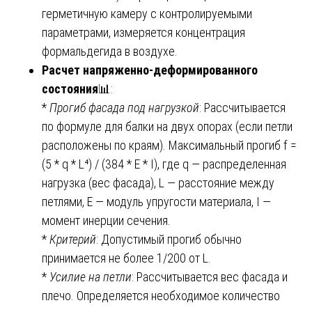
герметичную камеру с контролируемыми
параметрами, измеряется концентрация
формальдегида в воздухе.
Расчет напряженно-деформированного
состояния
📊:
*
Прогиб фасада под нагрузкой
: Рассчитывается
по формуле для балки на двух опорах (если петли
расположены по краям). Максимальный прогиб f =
(5 * q * L⁴) / (384 * E * I), где q — распределенная
нагрузка (вес фасада), L — расстояние между
петлями, E — модуль упругости материала, I —
момент инерции сечения.
*
Критерий
: Допустимый прогиб обычно
принимается не более 1/200 от L.
*
Усилие на петли
: Рассчитывается вес фасада и
плечо. Определяется необходимое количество