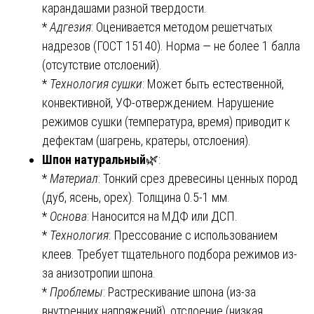
карандашами разной твердости.
*
Адгезия
: Оценивается методом решетчатых
надрезов (ГОСТ 15140). Норма — не более 1 балла
(отсутствие отслоений).
*
Технология сушки
: Может быть естественной,
конвективной, УФ-отверждением. Нарушение
режимов сушки (температура, время) приводит к
дефектам (шагрень, кратеры, отслоения).
Шпон натуральный
🌿:
*
Материал
: Тонкий срез древесины ценных пород
(дуб, ясень, орех). Толщина 0.5-1 мм.
*
Основа
: Наносится на МДФ или ДСП.
*
Технология
: Прессование с использованием
клеев. Требует тщательного подбора режимов из-
за анизотропии шпона.
*
Проблемы
: Растрескивание шпона (из-за
внутренних напряжений), отслоение (низкая