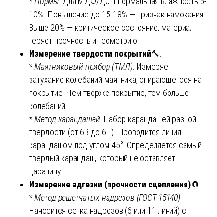
*
Нормы
: Для МДФ/ДСП нормальная влажность 5-
10%. Повышение до 15-18% — признак намокания.
Выше 20% — критическое состояние, материал
теряет прочность и геометрию.
Измерение твердости покрытий
🔨:
*
Маятниковый прибор (ТМЛ)
: Измеряет
затухание колебаний маятника, опирающегося на
покрытие. Чем тверже покрытие, тем больше
колебаний.
*
Метод карандашей
: Набор карандашей разной
твердости (от 6B до 6H). Проводится линия
карандашом под углом 45°. Определяется самый
твердый карандаш, который не оставляет
царапину.
Измерение адгезии (прочности сцепления)
🧲:
*
Метод решетчатых надрезов (ГОСТ 15140)
:
Наносится сетка надрезов (6 или 11 линий) с