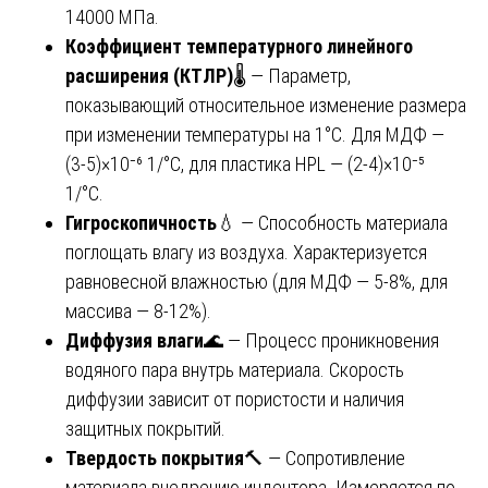
14000 МПа.
Коэффициент температурного линейного
расширения (КТЛР)
🌡️ — Параметр,
показывающий относительное изменение размера
при изменении температуры на 1°C. Для МДФ —
(3-5)×10⁻⁶ 1/°C, для пластика HPL — (2-4)×10⁻⁵
1/°C.
Гигроскопичность
💧 — Способность материала
поглощать влагу из воздуха. Характеризуется
равновесной влажностью (для МДФ — 5-8%, для
массива — 8-12%).
Диффузия влаги
🌊 — Процесс проникновения
водяного пара внутрь материала. Скорость
диффузии зависит от пористости и наличия
защитных покрытий.
Твердость покрытия
🔨 — Сопротивление
материала внедрению индентора. Измеряется по