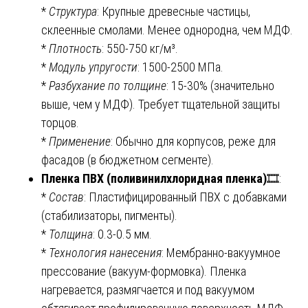
*
Структура
: Крупные древесные частицы,
склеенные смолами. Менее однородна, чем МДФ.
*
Плотность
: 550-750 кг/м³.
*
Модуль упругости
: 1500-2500 МПа.
*
Разбухание по толщине
: 15-30% (значительно
выше, чем у МДФ). Требует тщательной защиты
торцов.
*
Применение
: Обычно для корпусов, реже для
фасадов (в бюджетном сегменте).
Пленка ПВХ (поливинилхлоридная пленка)
🎞️:
*
Состав
: Пластифицированный ПВХ с добавками
(стабилизаторы, пигменты).
*
Толщина
: 0.3-0.5 мм.
*
Технология нанесения
: Мембранно-вакуумное
прессование (вакуум-формовка). Пленка
нагревается, размягчается и под вакуумом