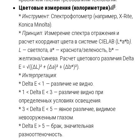
Цветовые измерения (колориметрия)
🌈:
*
Инструмент
: Спектрофотометр (например, X-Rite,
Konica Minolta).
*
Принцип
: Измерение спектра отражения и
расчет координат цвета в системе CIELAB (L*a*b
).
L
— светлота, a* — краснота/зеленость, b* —
желтизна/синева. Расчет цветового различия Delta
E = √((ΔL
)² + (Δa
)² + (Δb*)²).
*
Интерпретация
:
* Delta E < 1 — различие не видно.
* 1 < Delta E < 3 — различие видно при
определенных условиях освещения.
* 3 < Delta E < 5 — явное различие, видимое
невооруженным глазом.
* Delta E > 5 — брак, значительная
разнооттеночность.