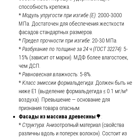
способность крепежа.
*
Модуль упругости при изгибе (E)
: 2000-3000
МПа. Достаточен для обеспечения жесткости
фасадов стандартных размеров.
*
Предел прочности при изгибе
: 20-30 МПа.
*
Разбухание по толщине за 24 ч (ГОСТ 32274)
: 5-
15% (зависит от марки). МДФ более влагостоек,
чем ДСП.
*
Равновесная влажность
: 5-8%.
*
Класс эмиссии формальдегида
: Должен быть не
ниже Е1 (выделение формальдегида ≤ 0.1 мг/м³
воздуха). Превышение — основание для
признания товара опасным.
Фасады из массива древесины
🌳:
*
Структура
: Анизотропный материал (свойства
различны вдоль и поперек волокон). Состоит из