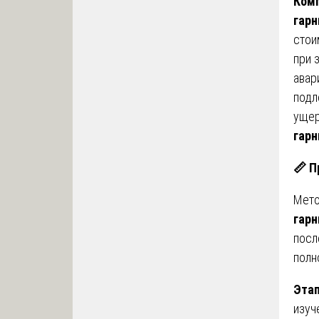
Комп
гарн
стои
при 
авар
подл
ущер
гарн
📏
Пр
Мето
гарн
посл
полн
Этап
изуч