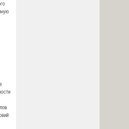
ого
нную
в.
ности
лов.
овий