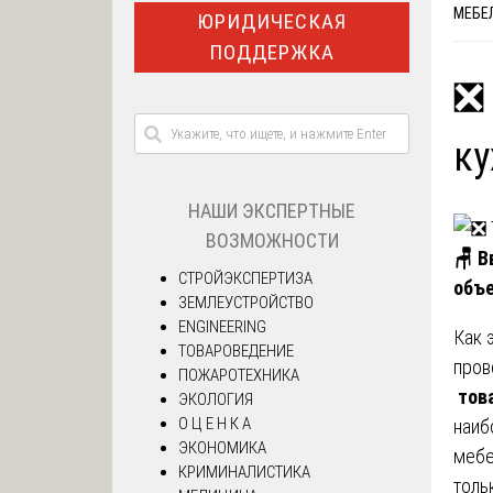
МЕБЕ
ЮРИДИЧЕСКАЯ
ПОДДЕРЖКА
❎ 
ку
НАШИ ЭКСПЕРТНЫЕ
ВОЗМОЖНОСТИ
🪑
Вв
СТРОЙЭКСПЕРТИЗА
объе
ЗЕМЛЕУСТРОЙСТВО
ENGINEERING
Как 
ТОВАРОВЕДЕНИЕ
пров
ПОЖАРОТЕХНИКА
тов
ЭКОЛОГИЯ
О Ц Е Н К А
наиб
ЭКОНОМИКА
мебе
КРИМИНАЛИСТИКА
толь