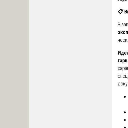
📋
В
В за
эксп
неск
Иден
гарн
хара
спец
доку