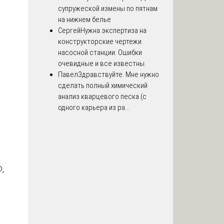
супружеской измены по пятнам
на нижнем белье
Сергей
Нужна экспертиза на
конструкторские чертежи
насосной станции. Ошибки
очевидные и все известны.
Павел
Здравствуйте. Мне нужно
сделать полный химический
анализ кварцевого песка (с
одного карьера из ра...
,