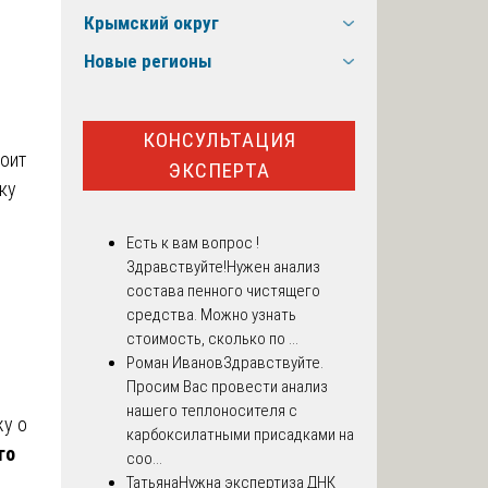
Крымский округ
Новые регионы
КОНСУЛЬТАЦИЯ
тоит
ЭКСПЕРТА
ку
Есть к вам вопрос !
Здравствуйте!Нужен анализ
состава пенного чистящего
средства. Можно узнать
стоимость, сколько по ...
Роман Иванов
Здравствуйте.
Просим Вас провести анализ
нашего теплоносителя с
жу о
карбоксилатными присадками на
го
соо...
Татьяна
Нужна экспертиза ДНК