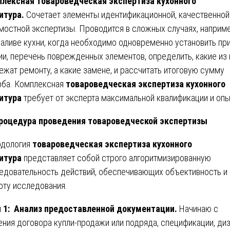
лексная товароведческая экспертиза кухонного
итура.
Сочетает элементы идентификационной, качественной
мостной экспертизы. Проводится в сложных случаях, наприме
заливе кухни, когда необходимо одновременно установить пр
ии, перечень поврежденных элементов, определить, какие из 
ежат ремонту, а какие замене, и рассчитать итоговую сумму
ба. Комплексная
товароведческая экспертиза кухонного
итура
требует от эксперта максимальной квалификации и опы
оцедура проведения товароведческой экспертизы
дология
товароведческая экспертиза кухонного
итура
представляет собой строго алгоритмизированную
едовательность действий, обеспечивающих объективность и
оту исследования.
 1: Анализ предоставленной документации.
Начинаю с
ения договора купли-продажи или подряда, спецификации, диз