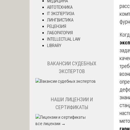
МЕДИЦИНА
расс
АВТОТЕХНИКА
комп
IT ЭКСПЕРТИЗА
ЛИНГВИСТИКА
фурн
РЕЦЕНЗИЯ
ЛАБОРАТОРИЯ
Когд
INTELLECTUAL LAW
эксп
LIBRARY
зада
каче
ВАКАНСИИ СУДЕБНЫХ
треб
ЭКСПЕРТОВ
возн
опре
дефе
знан
НАШИ ЛИЦЕНЗИИ И
стан
СЕРТИФИКАТЫ
наст
мето
все лицензии →
гарн