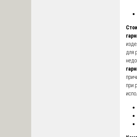
Стои
гарн
изде
для 
недо
гарн
прич
при 
испо