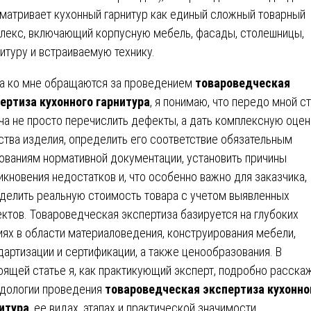
матривает кухонный гарнитур как единый сложный товарный
лекс, включающий корпусную мебель, фасады, столешницы,
итуру и встраиваемую технику.
а ко мне обращаются за проведением
товароведческая
ертиза кухонного гарнитура
, я понимаю, что передо мной с
ча не просто перечислить дефекты, а дать комплексную оцен
ства изделия, определить его соответствие обязательным
ованиям нормативной документации, установить причины
икновения недостатков и, что особенно важно для заказчика,
делить реальную стоимость товара с учетом выявленных
ктов. Товароведческая экспертиза базируется на глубоких
иях в области материаловедения, конструирования мебели,
дартизации и сертификации, а также ценообразования. В
оящей статье я, как практикующий эксперт, подробно расска
дологии проведения
товароведческая экспертиза кухонно
итура
, ее видах, этапах и практической значимости.