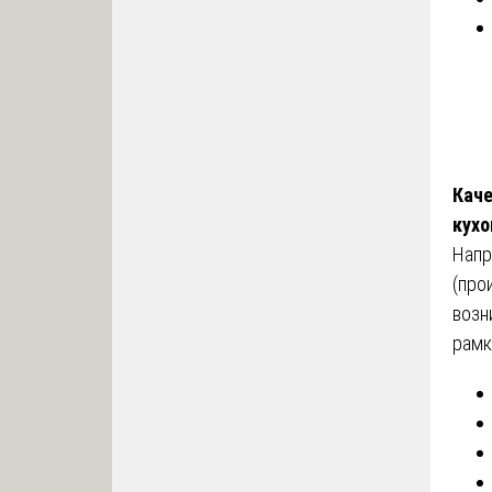
Каче
кухо
Напр
(про
возн
рамк