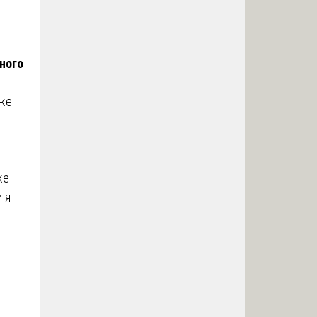
ного
кже
же
 я