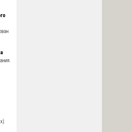
ого
ован
за
ания.
х).