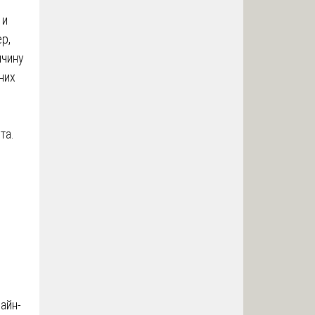
 и
р,
ичину
них
та.
айн-