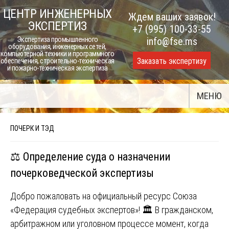
Skip
ЦЕНТР ИНЖЕНЕРНЫХ
Ждем ваших заявок!
to
ЭКСПЕРТИЗ
+7 (995) 100-33-55
content
Экспертиза промышленного
info@fse.ms
оборудования, инженерных сетей,
компьютерной техники и программного
Заказать экспертизу
обеспечения, строительно-техническая
и пожарно-техническая экспертиза
МЕНЮ
ПОЧЕРК И ТЭД
⚖️ Определение суда о назначении
почерковедческой экспертизы
Добро пожаловать на официальный ресурс Союза
«Федерация судебных экспертов»! 🏛️ В гражданском,
арбитражном или уголовном процессе момент, когда