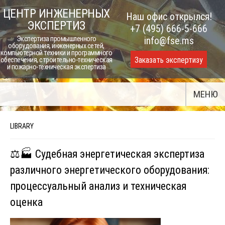
Skip
ЦЕНТР ИНЖЕНЕРНЫХ
Наш офис открылся!
to
ЭКСПЕРТИЗ
+7 (495) 666-5-666
content
Экспертиза промышленного
info@fse.ms
оборудования, инженерных сетей,
компьютерной техники и программного
Заказать экспертизу
обеспечения, строительно-техническая
и пожарно-техническая экспертиза
МЕНЮ
LIBRARY
⚖️🏭 Судебная энергетическая экспертиза
различного энергетического оборудования:
процессуальный анализ и техническая
оценка