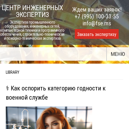
Skip
ЦЕНТР ИНЖЕНЕРНЫХ
Ждем ваших заявок!
to
ЭКСПЕРТИЗ
+7 (995) 100-33-55
content
Экспертиза промышленного
info@fse.ms
оборудования, инженерных сетей,
компьютерной техники и программного
Заказать экспертизу
обеспечения, строительно-техническая
и пожарно-техническая экспертиза
МЕНЮ
LIBRARY
⚕️ Как оспорить категорию годности к
военной службе