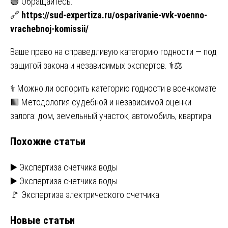
🟢 Обращайтесь:
🔗
https://sud-expertiza.ru/osparivanie-vvk-voenno-
vrachebnoj-komissii/
Ваше право на справедливую категорию годности — под
защитой закона и независимых экспертов. ⚕️⚖️
Навигация
⚕️ Можно ли оспорить категорию годности в военкомате
🟩 Методология судебной и независимой оценки
по
залога: дом, земельный участок, автомобиль, квартира
записям
Похожие статьи
▶️ Экспертиза счетчика воды
▶️ Экспертиза счетчика воды
🚩 Экспертиза электрического счетчика
Новые статьи