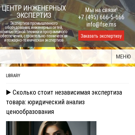
Skip
ЦЕНТР ИНЖЕНЕРНЫХ
Мы на связи!
to
ЭКСПЕРТИЗ
+7 (495) 666-5-666
content
Экспертиза промышленного
info@fse.ms
оборудования, инженерных сетей,
компьютерной техники и программного
Заказать экспертизу
обеспечения, строительно-техническая
и пожарно-техническая экспертиза
МЕНЮ
LIBRARY
▶️ Сколько стоит независимая экспертиза
товара: юридический анализ
ценообразования