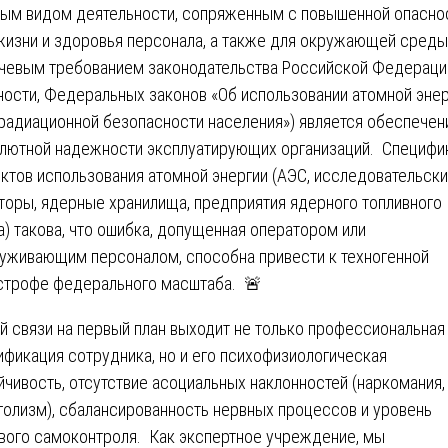
ым видом деятельности, сопряженным с повышенной опасно
жизни и здоровья персонала, а также для окружающей среды
евым требованием законодательства Российской Федерации
ности, Федеральных законов «Об использовании атомной энер
 радиационной безопасности населения») является обеспечен
лютной надежности эксплуатирующих организаций. Специфи
ктов использования атомной энергии (АЭС, исследовательск
торы, ядерные хранилища, предприятия ядерного топливного
а) такова, что ошибка, допущенная оператором или
уживающим персоналом, способна привести к техногенной
строфе федерального масштаба. 🚨
ой связи на первый план выходит не только профессиональная
ификация сотрудника, но и его психофизиологическая
йчивость, отсутствие асоциальных наклонностей (наркомания,
голизм), сбалансированность нервных процессов и уровень
вого самоконтроля. Как экспертное учреждение, мы