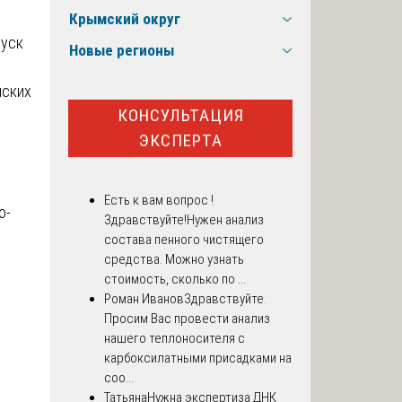
Крымский округ
пуск
Новые регионы
нских
КОНСУЛЬТАЦИЯ
ЭКСПЕРТА
Есть к вам вопрос !
о-
Здравствуйте!Нужен анализ
состава пенного чистящего
средства. Можно узнать
стоимость, сколько по ...
Роман Иванов
Здравствуйте.
Просим Вас провести анализ
нашего теплоносителя с
карбоксилатными присадками на
соо...
Татьяна
Нужна экспертиза ДНК