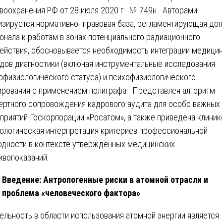
воохранения РФ от 28 июля 2020 г. № 749н. Авторами
изируется нормативно- правовая база, регламентирующая до
онала к работам в зонах потенциального радиационного
ействия, обосновывается необходимость интеграции медици
дов диагностики (включая инструментальные исследования
офизиологического статуса) и психофизиологического
ирования с применением полиграфа. Представлен алгоритм
ертного сопровождения кадрового аудита для особо важных
приятий Госкорпорации «Росатом», а также приведена клиник
ологическая интерпретация критериев профессиональной
одности в контексте утвержденных медицинских
ивопоказаний.
Введение: Антропогенные риски в атомной отрасли и
проблема «человеческого фактора»
ельность в области использования атомной энергии является