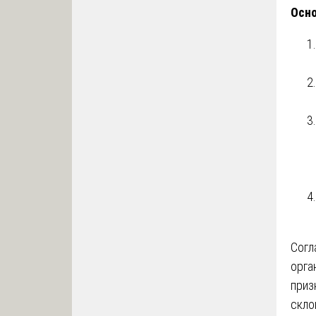
Осно
Согл
орга
приз
скло