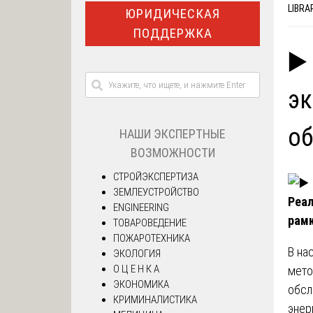
LIBRA
ЮРИДИЧЕСКАЯ
ПОДДЕРЖКА
▶️
эк
об
НАШИ ЭКСПЕРТНЫЕ
ВОЗМОЖНОСТИ
СТРОЙЭКСПЕРТИЗА
ЗЕМЛЕУСТРОЙСТВО
Реал
ENGINEERING
рамк
ТОВАРОВЕДЕНИЕ
ПОЖАРОТЕХНИКА
В на
ЭКОЛОГИЯ
О Ц Е Н К А
мето
ЭКОНОМИКА
обсл
КРИМИНАЛИСТИКА
энер