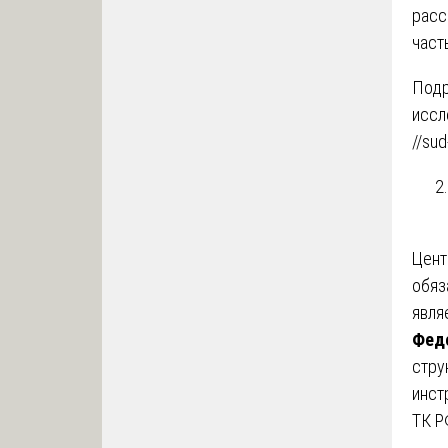
расс
част
Подр
иссл
//sud
Цент
обяз
явля
Феде
стру
инст
ТК Р