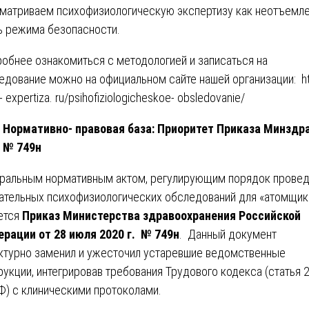
матриваем психофизиологическую экспертизу как неотъемл
ь режима безопасности.
обнее ознакомиться с методологией и записаться на
едование можно на официальном сайте нашей организации:
h
- expertiza. ru/psihofiziologicheskoe- obsledovanie/
Нормативно- правовая база: Приоритет Приказа Минздр
№ 749н
ральным нормативным актом, регулирующим порядок прове
ательных психофизиологических обследований для «атомщик
ется
Приказ Министерства здравоохранения Российской
рации от 28 июля 2020 г. № 749н
. Данный документ
ктурно заменил и ужесточил устаревшие ведомственные
рукции, интегрировав требования Трудового кодекса (статья 
Ф) с клиническими протоколами.