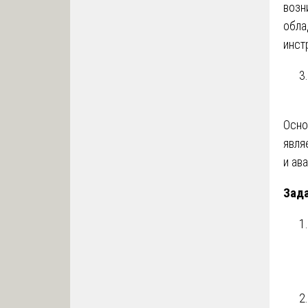
возн
обла
инст
Осно
явля
и ав
Зада