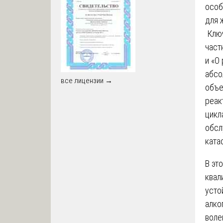
особ
для 
Ключ
част
и «О
абсо
все лицензии →
объе
реак
цикл
обсл
ката
В эт
квал
усто
алко
воле