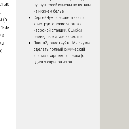
стью
супружеской измены по пятнам
.
на нижнем белье
Сергей
Нужна экспертиза на
 (в
конструкторские чертежи
гии»
насосной станции. Ошибки
ие
очевидные и все известны.
ка
Павел
Здравствуйте. Мне нужно
сделать полный химический
ие
анализ кварцевого песка (с
одного карьера из ра...