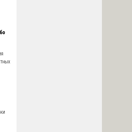
бо
ия
атных
аки