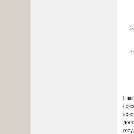
Наша
псих
конс
дост
госу