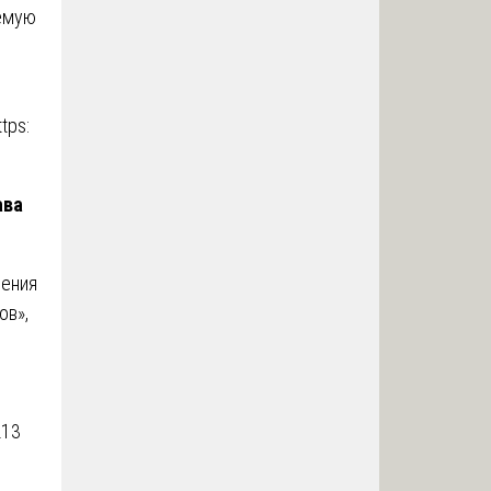
емую
ttps:
ава
дения
ов»,
213