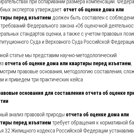
ирательствах при оспаривании размера компенсации. Федер
бных экспертов утверждает:
отчет об оценке дома или
тиры перед изъятием
должен быть составлен с соблюден
 требований Федерального закона «Об оценочной деятельнос
ральных стандартов оценки, а также с учетом правовых пози
титуционного Суда и Верховного Суда Российской Федераци
нной статье мы представим научно-методологический
из
отчета об оценке дома или квартиры перед изъятием
,
мотрим правовые основания, методологию составления, сло
аи и приведем три практических кейса.
равовые основания для составления отчета об оценке пр
ятии
ный анализ правовой природы
отчета об оценке дома или
тиры перед изъятием
требует обращения к нормативной ба
ья 32 Жилищного кодекса Российской Федерации устанавлива