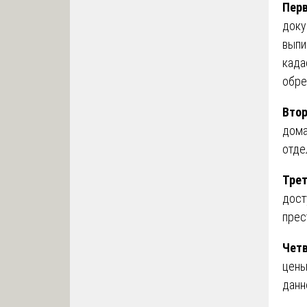
Пер
доку
выпи
када
обре
Вто
дома
отде
Тре
дост
прес
Чет
цены
данн