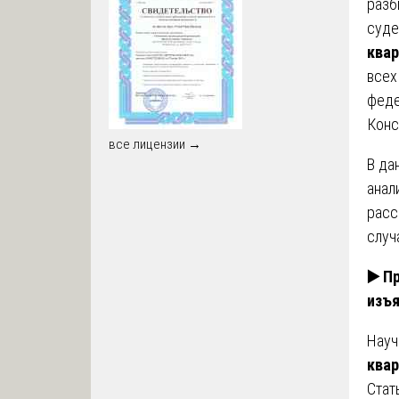
разб
суде
квар
всех
феде
Конс
все лицензии →
В да
анал
расс
случ
▶️ П
изъ
Науч
квар
Стат