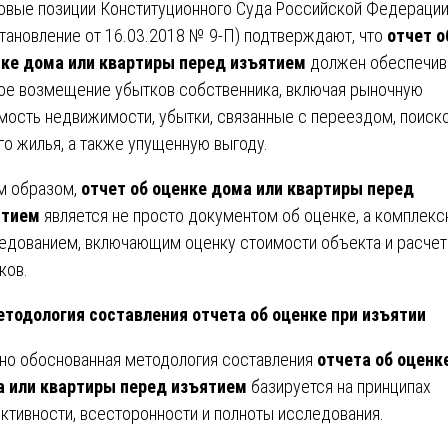
овые позиции Конституционного Суда Российской Федераци
тановление от 16.03.2018 № 9-П) подтверждают, что
отчет о
ке дома или квартиры перед изъятием
должен обеспечив
ое возмещение убытков собственника, включая рыночную
мость недвижимости, убытки, связанные с переездом, поиск
го жилья, а также упущенную выгоду.
м образом,
отчет об оценке дома или квартиры перед
ятием
является не просто документом об оценке, а комплек
едованием, включающим оценку стоимости объекта и расчет
ков.
етодология составления отчета об оценке при изъятии
но обоснованная методология составления
отчета об оценк
 или квартиры перед изъятием
базируется на принципах
ктивности, всесторонности и полноты исследования.