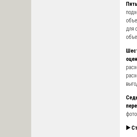
Пят
подх
объе
для 
объе
Шес
оцен
расх
расх
выго
Сед
пер
фото
▶️ С