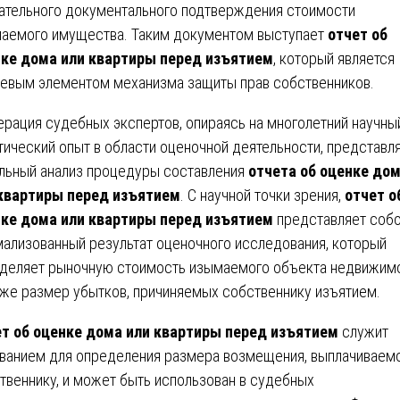
ательного документального подтверждения стоимости
аемого имущества. Таким документом выступает
отчет об
ке дома или квартиры перед изъятием
, который является
евым элементом механизма защиты прав собственников.
рация судебных экспертов, опираясь на многолетний научны
тический опыт в области оценочной деятельности, представл
льный анализ процедуры составления
отчета об оценке до
квартиры перед изъятием
. С научной точки зрения,
отчет о
ке дома или квартиры перед изъятием
представляет соб
ализованный результат оценочного исследования, который
деляет рыночную стоимость изымаемого объекта недвижимо
кже размер убытков, причиняемых собственнику изъятием.
т об оценке дома или квартиры перед изъятием
служит
ванием для определения размера возмещения, выплачиваем
твеннику, и может быть использован в судебных