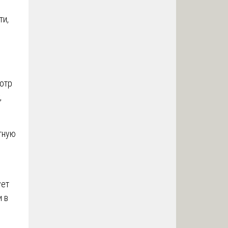
ти,
мотр
,
тную
ует
 в