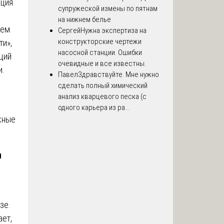
ация
супружеской измены по пятнам
на нижнем белье
ием
Сергей
Нужна экспертиза на
конструкторские чертежи
ти»,
насосной станции. Ошибки
ций
очевидные и все известны.
и.
Павел
Здравствуйте. Мне нужно
сделать полный химический
анализ кварцевого песка (с
одного карьера из ра...
жные
и
зе.
ет,