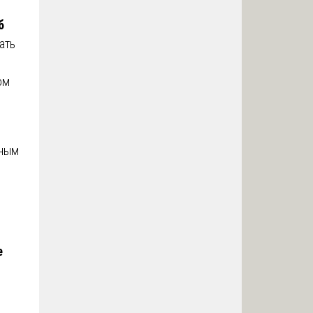
и
б
ать
ом
сным
е