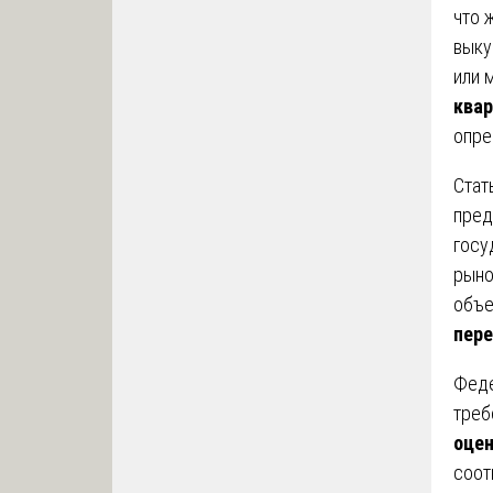
что 
выку
или 
квар
опре
Стат
пред
госу
рыно
объе
пер
Феде
треб
оцен
соот