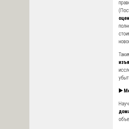
прав
(Пос
оцен
полн
стои
ново
Таки
изъ
иссл
убыт
▶️ М
Науч
дома
объе