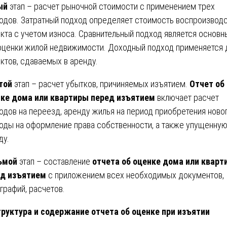
ый
этап – расчет рыночной стоимости с применением трех
одов. Затратный подход определяет стоимость воспроизвод
кта с учетом износа. Сравнительный подход является основ
оценки жилой недвижимости. Доходный подход применяется 
ктов, сдаваемых в аренду.
той
этап – расчет убытков, причиняемых изъятием.
Отчет об
ке дома или квартиры перед изъятием
включает расчет
одов на переезд, аренду жилья на период приобретения новог
оды на оформление права собственности, а также упущенну
ду.
ьмой
этап – составление
отчета об оценке дома или кварт
ед изъятием
с приложением всех необходимых документов,
графий, расчетов.
труктура и содержание отчета об оценке при изъятии