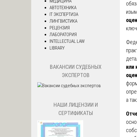
МЕДИЦИНА
обяз
АВТОТЕХНИКА
изым
IT ЭКСПЕРТИЗА
оцен
ЛИНГВИСТИКА
РЕЦЕНЗИЯ
ключ
ЛАБОРАТОРИЯ
INTELLECTUAL LAW
Феде
LIBRARY
прак
дета
или 
ВАКАНСИИ СУДЕБНЫХ
оцен
ЭКСПЕРТОВ
форм
опре
а та
НАШИ ЛИЦЕНЗИИ И
СЕРТИФИКАТЫ
Отче
осно
собс