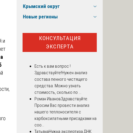
Крымский округ
Новые регионы
КОНСУЛЬТАЦИЯ
й и
ЭКСПЕРТА
яет
ма
б
Есть к вам вопрос !
ой
Здравствуйте!Нужен анализ
состава пенного чистящего
средства. Можно узнать
сти,
стоимость, сколько по ...
Роман Иванов
Здравствуйте.
Просим Вас провести анализ
нашего теплоносителя с
ого
карбоксилатными присадками на
соо...
Татьяна
Нужна экспертиза ДНК