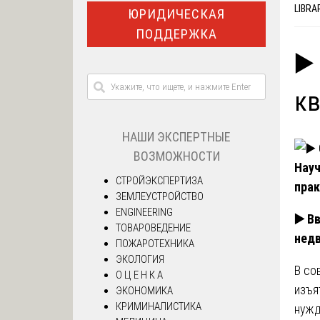
LIBRA
ЮРИДИЧЕСКАЯ
ПОДДЕРЖКА
▶️
кв
НАШИ ЭКСПЕРТНЫЕ
ВОЗМОЖНОСТИ
Науч
СТРОЙЭКСПЕРТИЗА
прак
ЗЕМЛЕУСТРОЙСТВО
ENGINEERING
▶️ В
ТОВАРОВЕДЕНИЕ
нед
ПОЖАРОТЕХНИКА
ЭКОЛОГИЯ
В со
О Ц Е Н К А
изъя
ЭКОНОМИКА
КРИМИНАЛИСТИКА
нужд