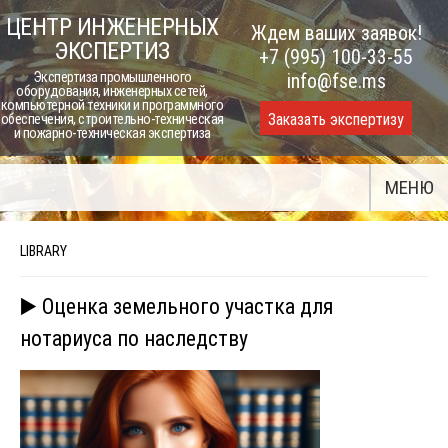
Skip
ЦЕНТР ИНЖЕНЕРНЫХ
Ждем ваших заявок!
to
ЭКСПЕРТИЗ
+7 (995) 100-33-55
content
Экспертиза промышленного
info@fse.ms
оборудования, инженерных сетей,
компьютерной техники и программного
Заказать экспертизу
обеспечения, строительно-техническая
и пожарно-техническая экспертиза
МЕНЮ
LIBRARY
▶️ Оценка земельного участка для
нотариуса по наследству