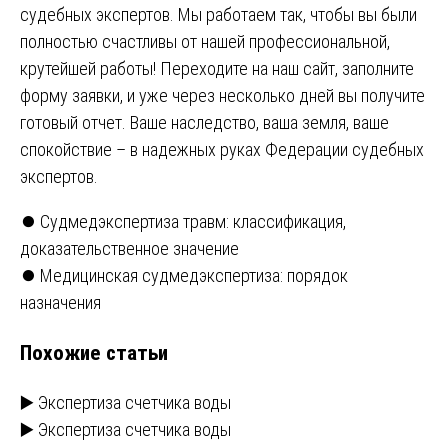
судебных экспертов. Мы работаем так, чтобы вы были
полностью счастливы от нашей профессиональной,
крутейшей работы! Переходите на наш сайт, заполните
форму заявки, и уже через несколько дней вы получите
готовый отчет. Ваше наследство, ваша земля, ваше
спокойствие – в надежных руках Федерации судебных
экспертов.
Навигация
⏺️ Судмедэкспертиза травм: классификация,
доказательственное значение
по
⏺️ Медицинская судмедэкспертиза: порядок
записям
назначения
Похожие статьи
▶️ Экспертиза счетчика воды
▶️ Экспертиза счетчика воды