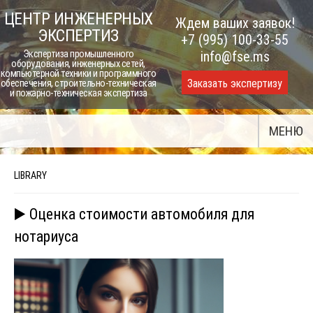
Skip
ЦЕНТР ИНЖЕНЕРНЫХ
Ждем ваших заявок!
to
ЭКСПЕРТИЗ
+7 (995) 100-33-55
content
Экспертиза промышленного
info@fse.ms
оборудования, инженерных сетей,
компьютерной техники и программного
Заказать экспертизу
обеспечения, строительно-техническая
и пожарно-техническая экспертиза
МЕНЮ
LIBRARY
▶️ Оценка стоимости автомобиля для
нотариуса