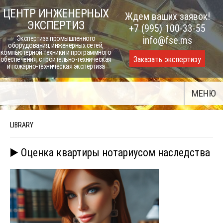
Skip
ЦЕНТР ИНЖЕНЕРНЫХ
Ждем ваших заявок!
to
ЭКСПЕРТИЗ
+7 (995) 100-33-55
content
Экспертиза промышленного
info@fse.ms
оборудования, инженерных сетей,
компьютерной техники и программного
Заказать экспертизу
обеспечения, строительно-техническая
и пожарно-техническая экспертиза
МЕНЮ
LIBRARY
▶️ Оценка квартиры нотариусом наследства