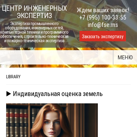
Skip
ЦЕНТР ИНЖЕНЕРНЫХ
Ждем ваших заявок!
to
ЭКСПЕРТИЗ
+7 (995) 100-33-55
content
Экспертиза промышленного
info@fse.ms
оборудования, инженерных сетей,
компьютерной техники и программного
Заказать экспертизу
обеспечения, строительно-техническая
и пожарно-техническая экспертиза
МЕНЮ
LIBRARY
▶️ Индивидуальная оценка земель