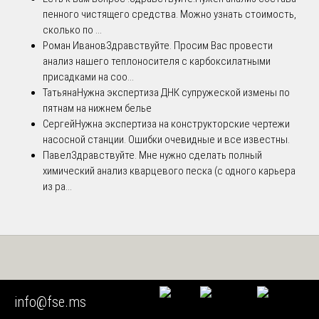
пенного чистящего средства. Можно узнать стоимость,
сколько по ...
Роман Иванов
Здравствуйте. Просим Вас провести
анализ нашего теплоносителя с карбоксилатными
присадками на соо...
Татьяна
Нужна экспертиза ДНК супружеской измены по
пятнам на нижнем белье
Сергей
Нужна экспертиза на конструкторские чертежи
насосной станции. Ошибки очевидные и все известны.
Павел
Здравствуйте. Мне нужно сделать полный
химический анализ кварцевого песка (с одного карьера
из ра...
ЦЕНТР ИНЖЕНЕРНЫХ ЭКСПЕРТИЗ © 2026. Все права
info@fse.ms
защищены