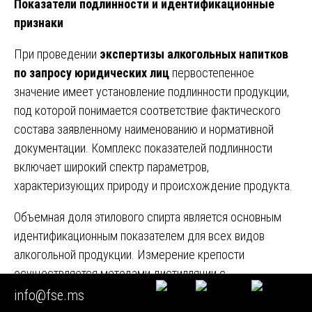
Показатели подлинности и идентификационные
признаки
При проведении
экспертизы алкогольных напитков
по запросу юридических лиц
первостепенное
значение имеет установление подлинности продукции,
под которой понимается соответствие фактического
состава заявленному наименованию и нормативной
документации. Комплекс показателей подлинности
включает широкий спектр параметров,
характеризующих природу и происхождение продукта.
Объемная доля этилового спирта является основным
идентификационным показателем для всех видов
алкогольной продукции. Измерение крепости
осуществляется методами дистилляции с
последующей пикнометрией, рефрактометрии или с
info@fse.ms
использованием автоматических анализаторов.