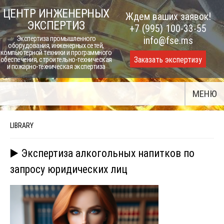
Skip
ЦЕНТР ИНЖЕНЕРНЫХ
Ждем ваших заявок!
to
ЭКСПЕРТИЗ
+7 (995) 100-33-55
content
Экспертиза промышленного
info@fse.ms
оборудования, инженерных сетей,
компьютерной техники и программного
Заказать экспертизу
обеспечения, строительно-техническая
и пожарно-техническая экспертиза
МЕНЮ
LIBRARY
▶️ Экспертиза алкогольных напитков по
запросу юридических лиц