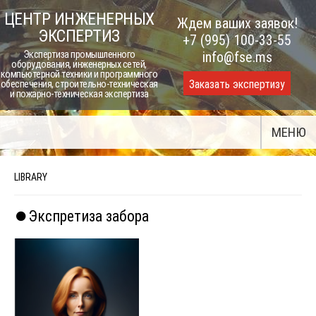
Skip
ЦЕНТР ИНЖЕНЕРНЫХ
Ждем ваших заявок!
to
ЭКСПЕРТИЗ
+7 (995) 100-33-55
content
Экспертиза промышленного
info@fse.ms
оборудования, инженерных сетей,
компьютерной техники и программного
Заказать экспертизу
обеспечения, строительно-техническая
и пожарно-техническая экспертиза
МЕНЮ
LIBRARY
⏺️Экспретиза забора