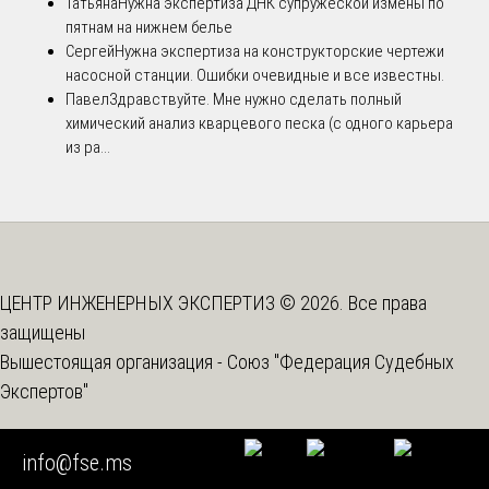
Татьяна
Нужна экспертиза ДНК супружеской измены по
пятнам на нижнем белье
Сергей
Нужна экспертиза на конструкторские чертежи
насосной станции. Ошибки очевидные и все известны.
Павел
Здравствуйте. Мне нужно сделать полный
химический анализ кварцевого песка (с одного карьера
из ра...
ЦЕНТР ИНЖЕНЕРНЫХ ЭКСПЕРТИЗ © 2026. Все права
защищены
Вышестоящая организация -
Союз "Федерация Судебных
Экспертов"
info@fse.ms