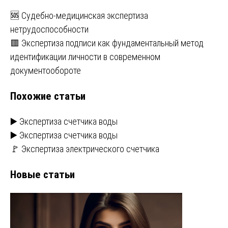
Навигация
🆘 Судебно-медицинская экспертиза
нетрудоспособности
по
🟥 Экспертиза подписи как фундаментальный метод
записям
идентификации личности в современном
документообороте
Похожие статьи
▶️ Экспертиза счетчика воды
▶️ Экспертиза счетчика воды
🚩 Экспертиза электрического счетчика
Новые статьи