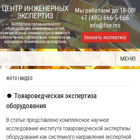
Skip
ЦЕНТР ИНЖЕНЕРНЫХ
Мы работаем до 18-00!
to
ЭКСПЕРТИЗ
+7 (495) 666-5-666
content
Экспертиза промышленного
info@fse.ms
оборудования, инженерных сетей,
компьютерной техники и программного
Заказать экспертизу
обеспечения, строительно-техническая
и пожарно-техническая экспертиза
МЕНЮ
ФОТО | ВИДЕО
⏺️ Товароведческая экспертиза
оборудования
В статье представлено комплексное научное
исследование института товароведческой экспертизы
оборудования как системного направления экспертной