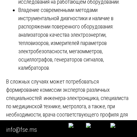
исследования на работающем оборудовании.
Владение современными методами
инструментальной диагностики и наличие в
распоряжении поверенного оборудования:
анализаторов качества электроэнергии,
тепловизоров, измерителей параметров
электробезопасности, мегаомметров,
осциллографов, генераторов сигналов,
калибраторов.
В сложных случаях может потребоваться
формирование комиссии экспертов различных
специальностей: инженера-электронщика, специалиста
по медицинской технике, метролога, а также, при
необходимости, врача соответствующего профиля для
оценки влияния технических характеристик на
info@fse.ms
диагностические и лечебные возможности