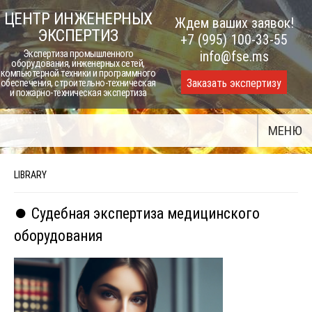
Skip
ЦЕНТР ИНЖЕНЕРНЫХ
Ждем ваших заявок!
to
ЭКСПЕРТИЗ
+7 (995) 100-33-55
content
Экспертиза промышленного
info@fse.ms
оборудования, инженерных сетей,
компьютерной техники и программного
Заказать экспертизу
обеспечения, строительно-техническая
и пожарно-техническая экспертиза
МЕНЮ
LIBRARY
⏺️ Судебная экспертиза медицинского
оборудования