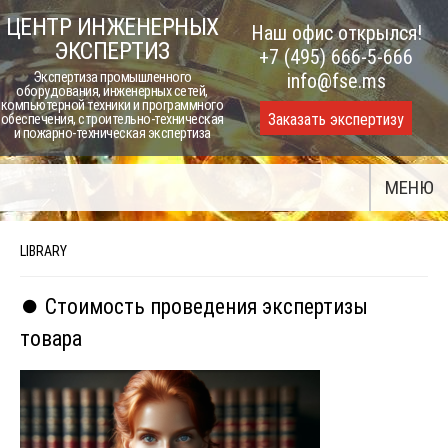
Skip
ЦЕНТР ИНЖЕНЕРНЫХ
Наш офис открылся!
to
ЭКСПЕРТИЗ
+7 (495) 666-5-666
content
Экспертиза промышленного
info@fse.ms
оборудования, инженерных сетей,
компьютерной техники и программного
Заказать экспертизу
обеспечения, строительно-техническая
и пожарно-техническая экспертиза
МЕНЮ
LIBRARY
⏺️ Стоимость проведения экспертизы
товара