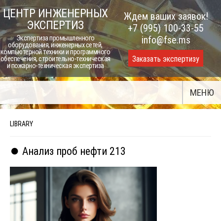
Skip
ЦЕНТР ИНЖЕНЕРНЫХ
Ждем ваших заявок!
to
ЭКСПЕРТИЗ
+7 (995) 100-33-55
content
Экспертиза промышленного
info@fse.ms
оборудования, инженерных сетей,
компьютерной техники и программного
Заказать экспертизу
обеспечения, строительно-техническая
и пожарно-техническая экспертиза
МЕНЮ
LIBRARY
⏺️ Анализ проб нефти 213