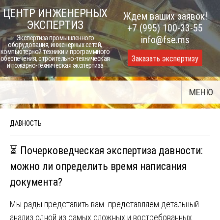
Skip
ЦЕНТР ИНЖЕНЕРНЫХ
Ждем ваших заявок!
to
ЭКСПЕРТИЗ
+7 (995) 100-33-55
content
Экспертиза промышленного
info@fse.ms
оборудования, инженерных сетей,
компьютерной техники и программного
Заказать экспертизу
обеспечения, строительно-техническая
и пожарно-техническая экспертиза
МЕНЮ
ДАВНОСТЬ
⏳ Почерковедческая экспертиза давности:
можно ли определить время написания
документа?
Мы рады представить вам представляем детальный
анализ одной из самых сложных и востребованных