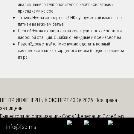
анализ нашего теплоносителя с карбоксилатными
присадками на соо...
Татьяна
Нужна экспертиза ДНК супружеской измены по
пятнам на нижнем белье
Сергей
Нужна экспертиза на конструкторские чертежи
насосной станции. Ошибки очевидные и все известны.
Павел
Здравствуйте. Мне нужно сделать полный
химический анализ кварцевого песка (с одного карьера
из ра...
ЦЕНТР ИНЖЕНЕРНЫХ ЭКСПЕРТИЗ © 2026. Все права
защищены
Вышестоящая организация -
Союз "Федерация Судебных
Экспертов"
info@fse.ms