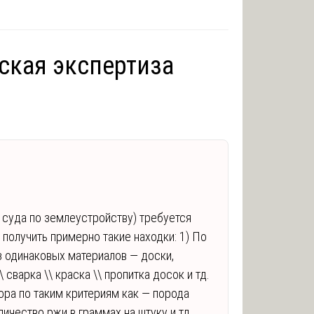
ская экспертиза
 суда по землеустройству) требуется
получить примерно такие находки: 1) По
з одинаковых материалов — доски,
\ сварка \\ краска \\ пропитка досок и тд.
ора по таким критериям как — порода
ичество ржи в граммах на штуку и тд