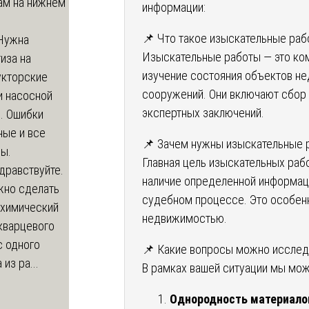
ам на нижнем
информации:
📌 Что такое изыскательные раб
Нужна
Изыскательные работы — это ком
иза на
изучение состояния объектов не
укторские
сооружений. Они включают сбор 
и насосной
экспертных заключений.
. Ошибки
ные и все
📌 Зачем нужны изыскательные 
ы.
Главная цель изыскательных раб
дравствуйте.
наличие определенной информаци
жно сделать
судебном процессе. Это особенн
 химический
недвижимостью.
кварцевого
с одного
📌 Какие вопросы можно исслед
из ра...
В рамках вашей ситуации мы мо
Однородность материало