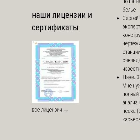
по пятн
белье
наши лицензии и
Сергей
сертификаты
эксперт
констр
чертеж
станции
очевид
известн
Павел
З
Мне ну
полный
анализ 
все лицензии →
песка (
карьера 