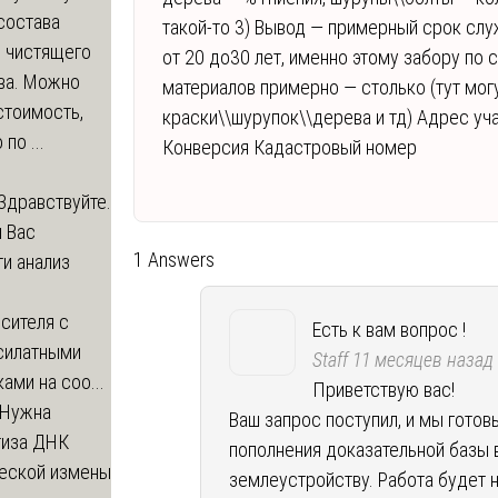
состава
такой-то 3) Вывод — примерный срок слу
о чистящего
от 20 до30 лет, именно этому забору по 
ва. Можно
материалов примерно — столько (тут мог
стоимость,
краски\\шурупок\\дерева и тд) Адрес уча
по ...
Конверсия Кадастровый номер
Здравствуйте.
 Вас
1 Answers
и анализ
сителя с
Есть к вам вопрос !
силатными
Staff
11 месяцев назад
ами на соо...
Приветствую вас!
Нужна
Ваш запрос поступил, и мы гото
тиза ДНК
пополнения доказательной базы 
еской измены
землеустройству. Работа будет 