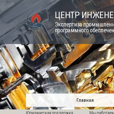
Skip
to
ЦЕНТР ИНЖЕНЕ
content
Экспертиза промышленно
программного обеспечен
Главная
Юридическая поддержка
Мы работаем