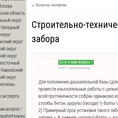
← Вопросы экспертам
Москва
ская область
льный округ
Строительно-техниче
-Западный
округ
забора
жский округ
ий округ
кий округ
Есть к вам вопрос !
восточный
Staff
11 месяцев назад
-Кавказский
ий округ
Для пополнения доказательной базы (для
регионы
провести изыскательные работы с целью 
 эксперта
всей протяженности собран одинаково и
столбы, бетон, шурупы (гвозди) \\ болты \
вам вопрос !
2) Примерный срок установки такого заб
твуйте!Нужен
дерева — % гниения, шурупы\\болты — кол