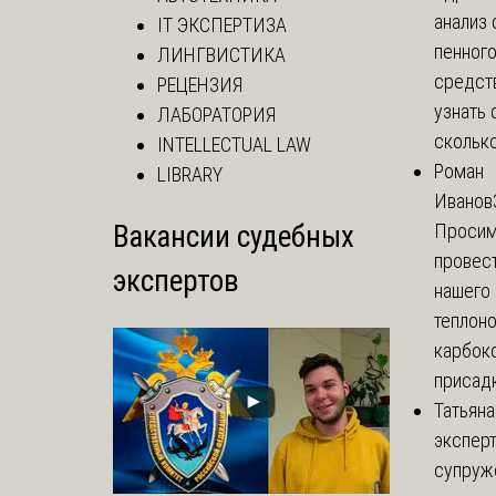
анализ 
IT ЭКСПЕРТИЗА
пенног
ЛИНГВИСТИКА
средст
РЕЦЕНЗИЯ
узнать 
ЛАБОРАТОРИЯ
сколько 
INTELLECTUAL LAW
Роман
LIBRARY
Иванов
Вакансии судебных
Просим
провест
экспертов
нашего
теплоно
карбок
присадк
Татьяна
экспер
супруж