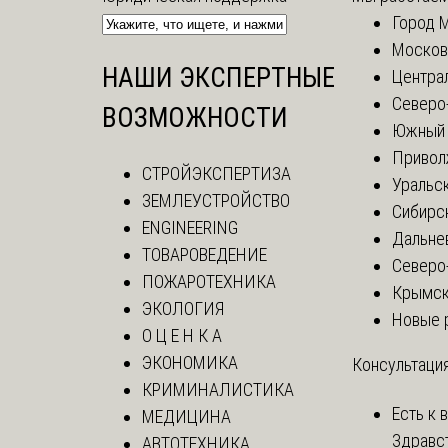
Город 
Москов
НАШИ ЭКСПЕРТНЫЕ
Центра
Северо
ВОЗМОЖНОСТИ
Южный 
Привол
СТРОЙЭКСПЕРТИЗА
Уральск
ЗЕМЛЕУСТРОЙСТВО
Сибирс
ENGINEERING
Дальне
ТОВАРОВЕДЕНИЕ
Северо
ПОЖАРОТЕХНИКА
Крымск
ЭКОЛОГИЯ
Новые 
О Ц Е Н К А
ЭКОНОМИКА
Консультация
КРИМИНАЛИСТИКА
Есть к 
МЕДИЦИНА
Здравс
АВТОТЕХНИКА