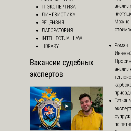
анализ 
IT ЭКСПЕРТИЗА
чистящ
ЛИНГВИСТИКА
Можно 
РЕЦЕНЗИЯ
стоимос
ЛАБОРАТОРИЯ
...
INTELLECTUAL LAW
Роман
LIBRARY
Иванов
Вакансии судебных
Просим
анализ 
экспертов
теплоно
карбок
присадк
Татьяна
экспер
супруж
по пятн