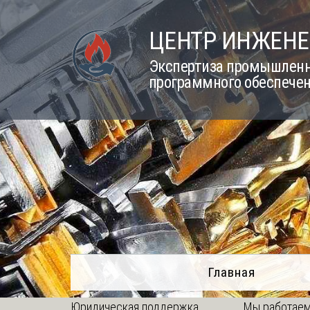
Skip
to
ЦЕНТР ИНЖЕНЕ
content
Экспертиза промышленно
программного обеспечен
Главная
Юридическая поддержка
Мы работаем