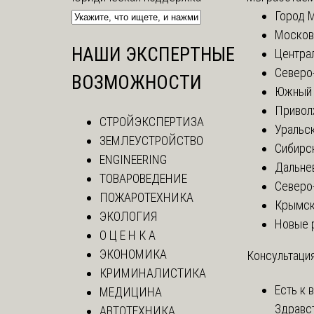
Город 
Москов
НАШИ ЭКСПЕРТНЫЕ
Центра
Северо
ВОЗМОЖНОСТИ
Южный 
Привол
СТРОЙЭКСПЕРТИЗА
Уральск
ЗЕМЛЕУСТРОЙСТВО
Сибирс
ENGINEERING
Дальне
ТОВАРОВЕДЕНИЕ
Северо
ПОЖАРОТЕХНИКА
Крымск
ЭКОЛОГИЯ
Новые 
О Ц Е Н К А
ЭКОНОМИКА
Консультация
КРИМИНАЛИСТИКА
Есть к 
МЕДИЦИНА
Здравс
АВТОТЕХНИКА