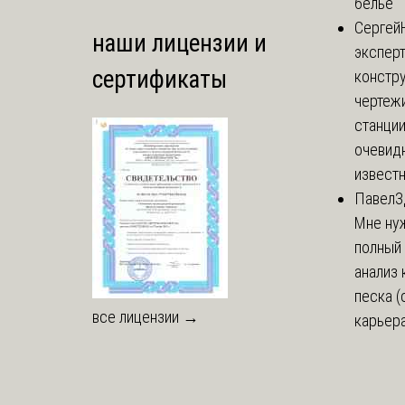
белье
Сергей
наши лицензии и
эксперт
сертификаты
констр
чертеж
станции
очевид
известн
Павел
З
Мне ну
полный
анализ 
песка (
все лицензии →
карьера 