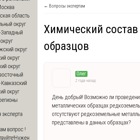
← Вопросы экспертам
Москва
ская область
льный округ
Химический состав
-Западный
округ
образцов
жский округ
ий округ
кий округ
Олег
восточный
2 года назад
-Кавказский
ий округ
День добрый! Возможно ли проведение
регионы
металлических образцах редкоземель
 эксперта
отсутствуют редкоземельные металлы
представлены в данных образцах?
вам вопрос !
твуйте!Нужен