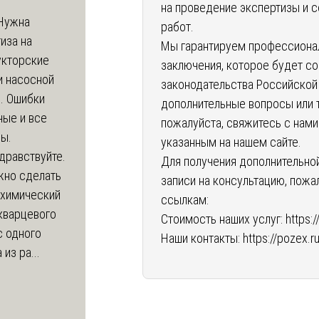
на проведение экспертизы и с
Нужна
работ.
иза на
Мы гарантируем профессионал
укторские
заключения, которое будет с
и насосной
законодательства Российской 
. Ошибки
дополнительные вопросы или 
ные и все
пожалуйста, свяжитесь с нами
ы.
указанным на нашем сайте.
дравствуйте.
Для получения дополнительной
жно сделать
записи на консультацию, пож
 химический
ссылкам:
кварцевого
Стоимость наших услуг:
https:
с одного
Наши контакты:
https://pozex.r
из ра...