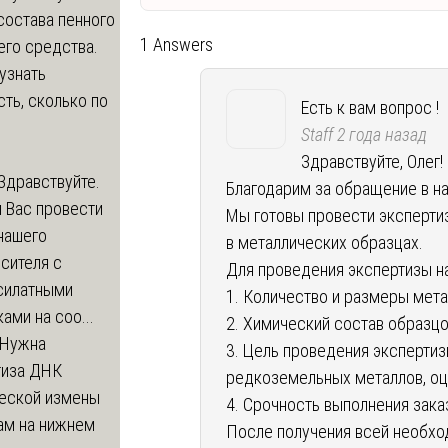
состава пенного
1 Answers
его средства.
узнать
ть, сколько по
Есть к вам вопрос !
Staff
2 года назад
Здравствуйте, Олег!
Здравствуйте.
Благодарим за обращение в н
 Вас провести
Мы готовы провести эксперти
нашего
в металлических образцах.
сителя с
Для проведения экспертизы н
силатными
1. Количество и размеры мет
ами на соо...
2. Химический состав образцов
Нужна
3. Цель проведения экспертиз
тиза ДНК
редкоземельных металлов, оце
еской измены
4. Срочность выполнения зака
ам на нижнем
После получения всей необх