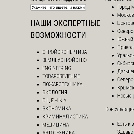
Город 
Москов
НАШИ ЭКСПЕРТНЫЕ
Центра
Северо
ВОЗМОЖНОСТИ
Южный 
Привол
СТРОЙЭКСПЕРТИЗА
Уральск
ЗЕМЛЕУСТРОЙСТВО
Сибирс
ENGINEERING
Дальне
ТОВАРОВЕДЕНИЕ
Северо
ПОЖАРОТЕХНИКА
Крымск
ЭКОЛОГИЯ
Новые 
О Ц Е Н К А
ЭКОНОМИКА
Консультация
КРИМИНАЛИСТИКА
Есть к 
МЕДИЦИНА
Здравс
АВТОТЕХНИКА