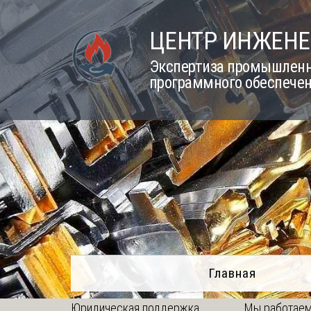
Skip
to
ЦЕНТР ИНЖЕНЕ
content
Экспертиза промышленно
программного обеспечен
Главная
Юридическая поддержка
Мы работаем