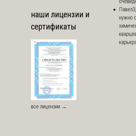
очевидн
Павел
З
наши лицензии и
нужно 
сертификаты
химиче
кварцев
карьера 
все лицензии →