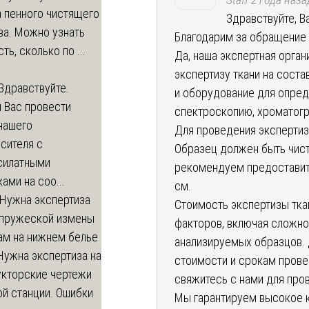
 пенного чистящего
Здравствуйте, В
ва. Можно узнать
Благодарим за обращение 
ть, сколько по ...
Да, наша экспертная орга
экспертизу ткани на сост
Здравствуйте.
и оборудование для опред
 Вас провести
спектроскопию, хроматог
нашего
Для проведения экспертиз
сителя с
Образец должен быть чис
силатными
рекомендуем предоставит
ами на соо...
см.
Нужна экспертиза
Стоимость экспертизы тка
пружеской измены
факторов, включая сложно
ам на нижнем белье
анализируемых образцов. 
Нужна экспертиза на
стоимости и срокам прове
укторские чертежи
свяжитесь с нами для про
й станции. Ошибки
Мы гарантируем высокое 