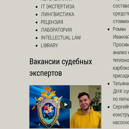
состава
IT ЭКСПЕРТИЗА
средст
ЛИНГВИСТИКА
стоимос
РЕЦЕНЗИЯ
Роман
ЛАБОРАТОРИЯ
Иванов
INTELLECTUAL LAW
Просим
LIBRARY
анализ 
Вакансии судебных
теплоно
карбок
экспертов
присадк
Татьяна
ДНК су
по пятн
Сергей
констр
насосно