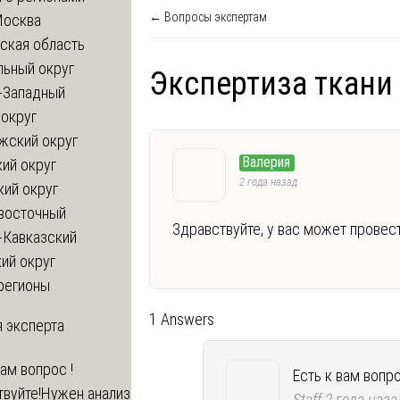
← Вопросы экспертам
Москва
ская область
льный округ
Экспертиза ткани 
-Западный
округ
жский округ
Валерия
ий округ
2 года назад
кий округ
восточный
Здравствуйте, у вас может провест
-Кавказский
ий округ
регионы
1 Answers
 эксперта
вам вопрос !
Есть к вам вопро
твуйте!Нужен анализ
Staff
2 года наза